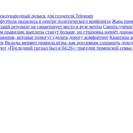
международный розыск для создателя Telegram
 футбола оказались в центре политического конфликта
Жара прев
ший результат не гарантирует место в вузе мечты
Смерть учёног
правилам: выплаты станут больше, но страховка начнёт дорожат
ажиров, которые помогут сделать дорогу комфортнее
Квартира з
ев
Вклады меняют правила игры: как россиянам сохранить доход
уют
«Последний сигнал был в 04:26»: трагедия тюменской семьи