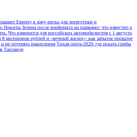
ращает Европу в зону риска для энергетики и
о Никиты Зезина после конфликта на парковке: что известно о
ь. Что изменится для российских автомобилистов с 1 августа
а 8 миллионов рублей и «вечный жилец»: как забытое прошлое
 и не потерять накопления
Тихая охота-2026: где искать грибы
 в Таиланде