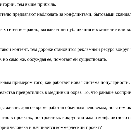
дитории, тем выше прибыль.
зрителю предлагают наблюдать за конфликтами, бытовыми сканда
ых сетей всё равно, вызывает ли публикация восхищение или в
акой контент, тем дороже становится рекламный ресурс вокруг 
 но само же, обсуждая её, помогает ей существовать.
ным примером того, как работает новая система популярности.
ьства превратились в медийный образ. То, что раньше восприн
ы жизни, долгое время работал обычным человеком, но затем ок
тию в проектах, построенных вокруг эпатажа и конфликтного п
тория человека и начинается коммерческий проект?