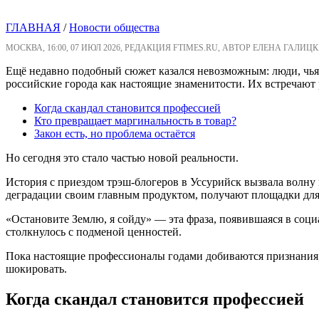
ГЛАВНАЯ
/
Новости общества
МОСКВА, 16:00, 07 ИЮЛ 2026, РЕДАКЦИЯ FTIMES.RU, АВТОР ЕЛЕНА ГАЛИЦК
Ещё недавно подобный сюжет казался невозможным: люди, чья 
российские города как настоящие знаменитости. Их встречаю
Когда скандал становится профессией
Кто превращает маргинальность в товар?
Закон есть, но проблема остаётся
Но сегодня это стало частью новой реальности.
История с приездом трэш-блогеров в Уссурийск вызвала волн
деградации своим главным продуктом, получают площадки для
«Остановите Землю, я сойду» — эта фраза, появившаяся в соци
столкнулось с подменой ценностей.
Пока настоящие профессионалы годами добиваются признания, и
шокировать.
Когда скандал становится профессией