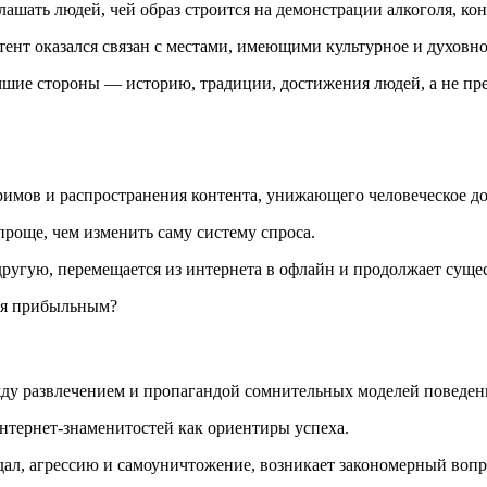
лашать людей, чей образ строится на демонстрации алкоголя, ко
ент оказался связан с местами, имеющими культурное и духовно
шие стороны — историю, традиции, достижения людей, а не пре
римов и распространения контента, унижающего человеческое 
проще, чем изменить саму систему спроса.
угую, перемещается из интернета в офлайн и продолжает существ
ся прибыльным?
жду развлечением и пропагандой сомнительных моделей поведени
нтернет-знаменитостей как ориентиры успеха.
ндал, агрессию и самоуничтожение, возникает закономерный вопр