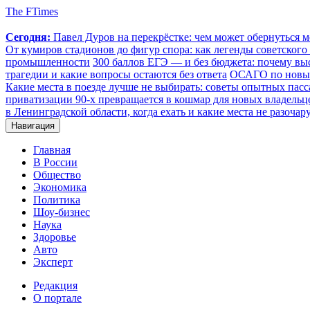
The FTimes
Сегодня:
Павел Дуров на перекрёстке: чем может обернуться 
От кумиров стадионов до фигур спора: как легенды советского
промышленности
300 баллов ЕГЭ — и без бюджета: почему выс
трагедии и какие вопросы остаются без ответа
ОСАГО по новым 
Какие места в поезде лучше не выбирать: советы опытных пасс
приватизации 90-х превращается в кошмар для новых владельц
в Ленинградской области, когда ехать и какие места не разочар
Навигация
Главная
В России
Общество
Экономика
Политика
Шоу-бизнес
Наука
Здоровье
Авто
Эксперт
Редакция
О портале