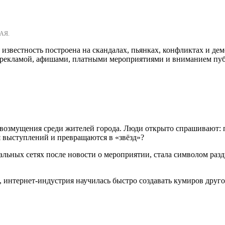
АЯ.
известность построена на скандалах, пьянках, конфликтах и де
т рекламой, афишами, платными мероприятиями и вниманием пу
у возмущения среди жителей города. Люди открыто спрашивают: 
 выступлений и превращаются в «звёзд»?
альных сетях после новости о мероприятии, стала символом раз
нтернет-индустрия научилась быстро создавать кумиров другого