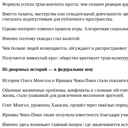
Формула успеха трэш-контента проста: чем сильнее реакция ау
Вместо таланта, мастерства или созидательной деятельности 
считалось недопустимым для публичного пространства.
Однако интернет изменил правила игры. Алгоритмам социальн
Именно поэтому скандал стал валютой.
Чем больше людей возмущаются, обсуждают и распространяют т
Получается замкнутый круг: общество критикует трэш-культуру,
Из дворовых историй — в федеральное шоу
Истории Олега Монгола и Иришки Чики-Пики стали показатель
Обычные жизненные проблемы, конфликты и сложные обстоятел
жизнь, стало упаковкой для развлечения миллионов зрителей.
Олег Монгол, уроженец Хакасии, прошёл через тяжёлые период
Иришка Чики-Пики также получила известность благодаря учас
Именно здесь возникает главный вопрос: где заканчивается ис