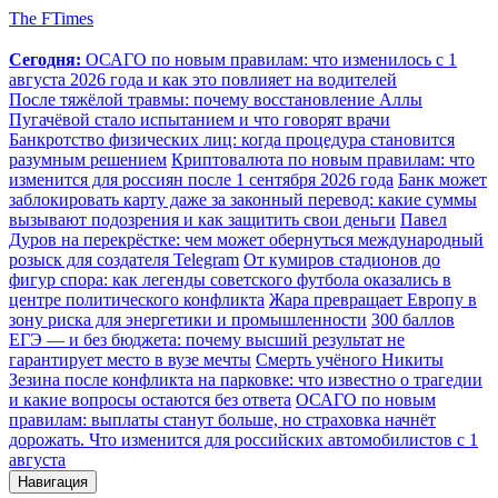
The FTimes
Сегодня:
ОСАГО по новым правилам: что изменилось с 1
августа 2026 года и как это повлияет на водителей
После тяжёлой травмы: почему восстановление Аллы
Пугачёвой стало испытанием и что говорят врачи
Банкротство физических лиц: когда процедура становится
разумным решением
Криптовалюта по новым правилам: что
изменится для россиян после 1 сентября 2026 года
Банк может
заблокировать карту даже за законный перевод: какие суммы
вызывают подозрения и как защитить свои деньги
Павел
Дуров на перекрёстке: чем может обернуться международный
розыск для создателя Telegram
От кумиров стадионов до
фигур спора: как легенды советского футбола оказались в
центре политического конфликта
Жара превращает Европу в
зону риска для энергетики и промышленности
300 баллов
ЕГЭ — и без бюджета: почему высший результат не
гарантирует место в вузе мечты
Смерть учёного Никиты
Зезина после конфликта на парковке: что известно о трагедии
и какие вопросы остаются без ответа
ОСАГО по новым
правилам: выплаты станут больше, но страховка начнёт
дорожать. Что изменится для российских автомобилистов с 1
августа
Навигация