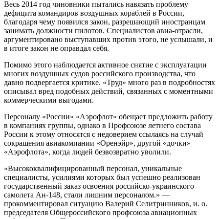
Весь 2014 год чиновники пытались навязать проблему
дефицита командиров воздушных кораблей в России,
благодаря чему появился закон, разрешающий иностранцам
занимать должности пилотов. Специалистов авиа-отрасли,
аргументировано выступавших против этого, не услышали, и
в итоге закон не оправдал себя.
Помимо этого наблюдается активное снятие с эксплуатации
многих воздушных судов российского производства, что
давно подвергается критике. «Труд» много раз в подробностях
описывал вред подобных действий, связанных с моментными
коммерческими выгодами.
Персоналу «России» «Аэрофлот» обещает предложить работу
в компаниях группы, однако в Профсоюзе летнего состава
России к этому относятся с недоверием ссылаясь на случай
сокращения авиакомпании «Оренэйр», другой «дочки»
«Аэрофлота», когда людей безвозвратно уволили.
«Высококвалифицированный персонал, уникальные
специалисты, усилиями которых был успешно реализован
государственный заказ освоения российско-украинского
самолета Ан-148, стали лишним персоналом.» —
прокомментировал ситуацию Валерий Селитринников, и. о.
председателя Общероссийского профсоюза авиационных