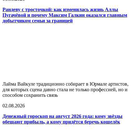
Рандеву с тросточкой: как изменилась жизнь Аллы
Пугачёвой и почему Максим Галкин оказался главным
добытчиком семьи за границей
Лайма Вайкуле традиционно собирает в Юрмале артистов,
для которых сцена давно стала не только профессией, но и
способом сохранить связь
02.08.2026
Денежный гороскоп на август 2026 года: кому звёзды
обещают прибыль, а кому придётся беречь кошелёк