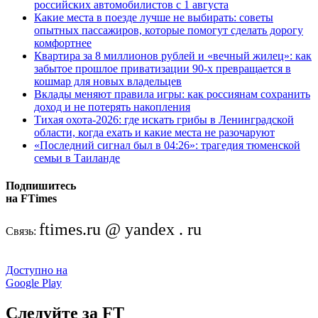
российских автомобилистов с 1 августа
Какие места в поезде лучше не выбирать: советы
опытных пассажиров, которые помогут сделать дорогу
комфортнее
Квартира за 8 миллионов рублей и «вечный жилец»: как
забытое прошлое приватизации 90-х превращается в
кошмар для новых владельцев
Вклады меняют правила игры: как россиянам сохранить
доход и не потерять накопления
Тихая охота-2026: где искать грибы в Ленинградской
области, когда ехать и какие места не разочаруют
«Последний сигнал был в 04:26»: трагедия тюменской
семьи в Таиланде
Подпишитесь
на FTimes
ftimes.ru @ yandex . ru
Связь:
Доступно на
Google Play
Следуйте за FT