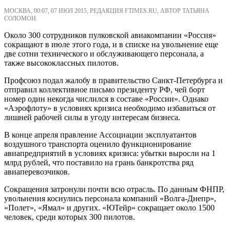
МОСКВА, 00:07, 07 ИЮЛ 2015, РЕДАКЦИЯ FTIMES.RU, АВТОР ТАТЬЯНА
СОЛОМОН.
Около 300 сотрудников пулковской авиакомпании «Россия»
сокращают в июле этого года, и в списке на увольнение еще
две сотни технического и обслуживающего персонала, а
также высококлассных пилотов.
Профсоюз подал жалобу в правительство Санкт-Петербурга и
отправил коллективное письмо президенту РФ, чей борт
номер один некогда числился в составе «России». Однако
«Аэрофлоту» в условиях кризиса необходимо избавиться от
лишней рабочей силы в угоду интересам бизнеса.
В конце апреля правление Ассоциации эксплуатантов
воздушного транспорта оценило функционирование
авиапредприятий в условиях кризиса: убытки выросли на 1
млрд рублей, что поставило на грань банкротства ряд
авиаперевозчиков.
Сокращения затронули почти всю отрасль. По данным ФНПР,
увольнения коснулись персонала компаний «Волга-Днепр»,
«Полет», «Ямал» и других. «ЮТейр» сокращает около 1500
человек, среди которых 300 пилотов.