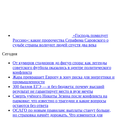
«Господь помилует
Россию»: какие пророчества Серафима Саровского о
судьбе страны волнуют людей спустя два века
Сегодня
От кумиров стадионов до фигур спора: как легенды
советского футбола оказались в центре политического
конфликта
Жара превращает Европу в зону риска для энергетики и
промышленности
300 баллов ЕГЭ — и без бюджета: почему высший
результат не гарантирует место в вузе мечты
Смерть учёного Никиты Зезина после конфликта на
парковке: что известно о трагедии и какие вопросы
остаются без ответа
ОСАГО по новым правилам: выплаты станут больше,
но страховка начнёт дорожать. Что изменится для