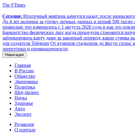
The FTimes
Сегодня:
Ипотечный маятник качнулся назад: после июньског
До 4 лет колонии за утечку личных данных и штраф 500 тысяч з
правилам: что изменилось с 1 августа 2026 года и как это повл
Банкротство физических лиц: когда процедура становится ра
заблокировать карту даже за законный перевод: какие суммы в
для создателя Telegram
От кумиров стадионов до фигур спора: к
энергетики и промышленности
Навигация
Главная
В России
Общество
Экономика
Политика
Шоу-бизнес
Наука
Здоровье
Авто
Эксперт
Редакция
О портале