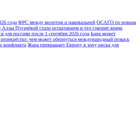
026 года
ФРС между молотом и наковальней
ОСАГО по новым
 Аллы Пугачёвой стало испытанием и что говорят врачи
 для россиян после 1 сентября 2026 года
Банк может
 перекрёстке: чем может обернуться международный розыск
го конфликта
Жара превращает Европу в зону риска для