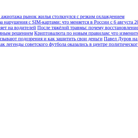
о ажиотажа рынок жилья столкнулся с резким охлаждением
а нарушения с SIM-картами: что меняется в России с 6 августа 2
ияет на водителей
После тяжёлой травмы: почему восстановление
зумным решением
Криптовалюта по новым правилам: что изменится
ызывают подозрения и как защитить свои деньги
Павел Дуров на
ак легенды советского футбола оказались в центре политическо