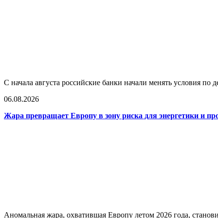
С начала августа российские банки начали менять условия по д
06.08.2026
Жара превращает Европу в зону риска для энергетики и 
Аномальная жара, охватившая Европу летом 2026 года, станов