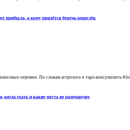
ют прибыль, а кому придётся беречь кошелёк
инансовых перемен. По словам астролога и таро-консультанта Юл
, когда ехать и какие места не разочаруют