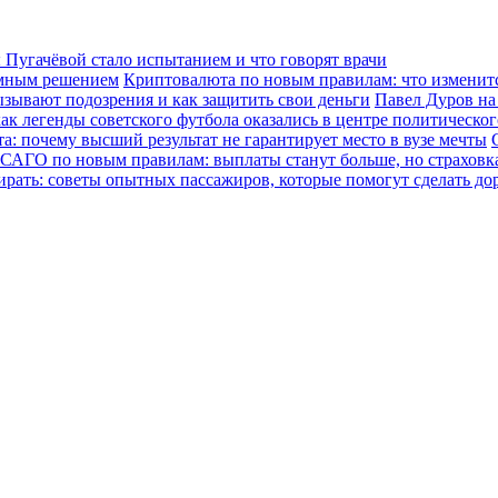
Пугачёвой стало испытанием и что говорят врачи
зумным решением
Криптовалюта по новым правилам: что изменится
ызывают подозрения и как защитить свои деньги
Павел Дуров на
ак легенды советского футбола оказались в центре политическо
а: почему высший результат не гарантирует место в вузе мечты
САГО по новым правилам: выплаты станут больше, но страховка
ирать: советы опытных пассажиров, которые помогут сделать до