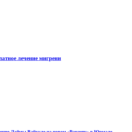
платное лечение мигрени
ужение Лаймы Вайкуле на новом «Рандеву» в Юрмале