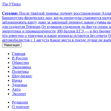
The FTimes
Сегодня:
После тяжёлой травмы: почему восстановление Аллы 
Банкротство физических лиц: когда процедура становится ра
заблокировать карту даже за законный перевод: какие суммы в
для создателя Telegram
От кумиров стадионов до фигур спора: к
энергетики и промышленности
300 баллов ЕГЭ — и без бюджет
что известно о трагедии и какие вопросы остаются без ответа
О
автомобилистов с 1 августа
Какие места в поезде лучше не выб
Навигация
Главная
В России
Общество
Экономика
Политика
Шоу-бизнес
Наука
Здоровье
Авто
Эксперт
Редакция
О портале