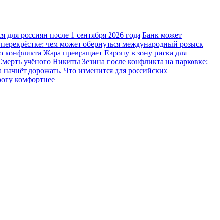
 для россиян после 1 сентября 2026 года
Банк может
 перекрёстке: чем может обернуться международный розыск
го конфликта
Жара превращает Европу в зону риска для
Смерть учёного Никиты Зезина после конфликта на парковке:
 начнёт дорожать. Что изменится для российских
рогу комфортнее