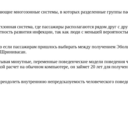
ающие многозонные системы, в которых разделенные группы пас
онная система, где пассажиры располагаются рядом друг с друг
тность развития инфекции, так как люди с меньшей вероятност
но если пассажирам пришлось выбирать между получением Эболы
т Шринивасан.
итывая минутные, переменные поведенческие модели поведения 
кой расчет на обычном компьютере, он займет 20 лет для получе
реодолеть внутреннюю непредсказуемость человеческого повед