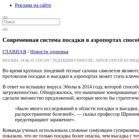
Реклама на сайте
Современная система посадки в аэропортах спосо
ГЛАВНАЯ
/
Новости здоровья
МОСКВА, 18:48, 01 СЕН 2017, РЕДАКЦИЯ FTIMES.RU, АВТОР СЕРГЕЙ КУЗНЕЦ
Во время крупных эпидемий тесные салоны самолетов являютс
протоколов посадки и высадки в аэропортах может стать ключ
В ответ на вспышку вируса Эболы в 2014 году, которой спосо
загруженностью. Обнаружилось, что нынешние зонированные п
сделали множество предложений, которые могли бы стратегиче
«Было много исследований в области посадки и высадки
распространение болезней», — сказал профессор Шринива
предотвращают заражение».
Команда ученых использовала сложные симуляции суперкомпью
показали, что не только посадка более опасна, чем высадка с 