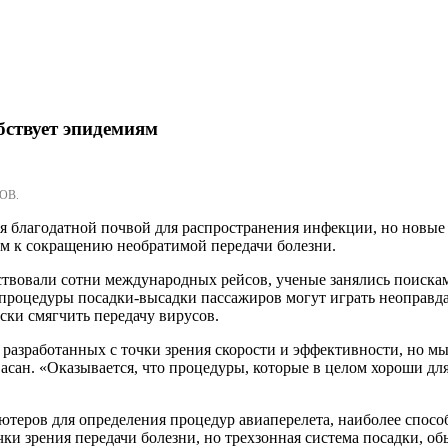
бствует эпидемиям
ОВ.
я благодатной почвой для распространения инфекции, но новые
ом к сокращению необратимой передачи болезни.
бствовали сотни международных рейсов, ученые занялись поиск
роцедуры посадки-высадки пассажиров могут играть неоправдан
ски смягчить передачу вирусов.
, разработанных с точки зрения скорости и эффективности, но 
сан. «Оказывается, что процедуры, которые в целом хороши для
теров для определения процедур авиаперелета, наиболее спос
точки зрения передачи болезни, но трехзонная система посадки,