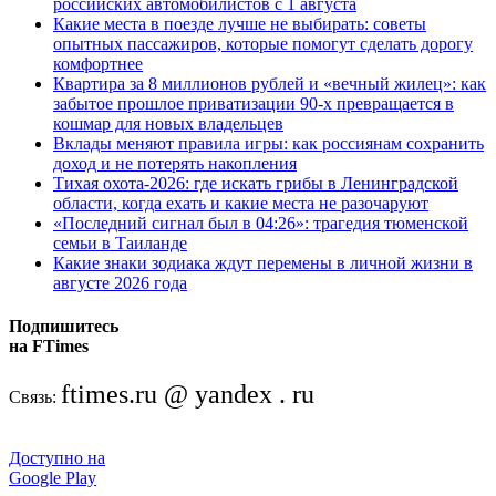
российских автомобилистов с 1 августа
Какие места в поезде лучше не выбирать: советы
опытных пассажиров, которые помогут сделать дорогу
комфортнее
Квартира за 8 миллионов рублей и «вечный жилец»: как
забытое прошлое приватизации 90-х превращается в
кошмар для новых владельцев
Вклады меняют правила игры: как россиянам сохранить
доход и не потерять накопления
Тихая охота-2026: где искать грибы в Ленинградской
области, когда ехать и какие места не разочаруют
«Последний сигнал был в 04:26»: трагедия тюменской
семьи в Таиланде
Какие знаки зодиака ждут перемены в личной жизни в
августе 2026 года
Подпишитесь
на FTimes
ftimes.ru @ yandex . ru
Связь:
Доступно на
Google Play