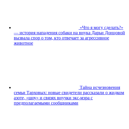
«Что я могу сделать?»
— история нападения собаки на внука Дарьи Донцовой
вызвала спор о том, кто отвечает за агрессивное
животное
Тайна исчезновения
семьи Тарховых: новые свидетели рассказали о жидком
азоте, «шоу» и связях внучки экс-мэра с
предполагаемыми сообщниками