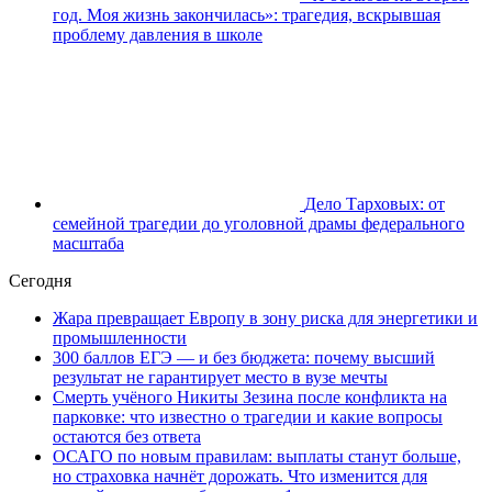
год. Моя жизнь закончилась»: трагедия, вскрывшая
проблему давления в школе
Дело Тарховых: от
семейной трагедии до уголовной драмы федерального
масштаба
Сегодня
Жара превращает Европу в зону риска для энергетики и
промышленности
300 баллов ЕГЭ — и без бюджета: почему высший
результат не гарантирует место в вузе мечты
Смерть учёного Никиты Зезина после конфликта на
парковке: что известно о трагедии и какие вопросы
остаются без ответа
ОСАГО по новым правилам: выплаты станут больше,
но страховка начнёт дорожать. Что изменится для