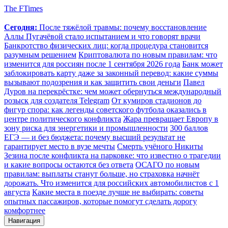
The FTimes
Сегодня:
После тяжёлой травмы: почему восстановление
Аллы Пугачёвой стало испытанием и что говорят врачи
Банкротство физических лиц: когда процедура становится
разумным решением
Криптовалюта по новым правилам: что
изменится для россиян после 1 сентября 2026 года
Банк может
заблокировать карту даже за законный перевод: какие суммы
вызывают подозрения и как защитить свои деньги
Павел
Дуров на перекрёстке: чем может обернуться международный
розыск для создателя Telegram
От кумиров стадионов до
фигур спора: как легенды советского футбола оказались в
центре политического конфликта
Жара превращает Европу в
зону риска для энергетики и промышленности
300 баллов
ЕГЭ — и без бюджета: почему высший результат не
гарантирует место в вузе мечты
Смерть учёного Никиты
Зезина после конфликта на парковке: что известно о трагедии
и какие вопросы остаются без ответа
ОСАГО по новым
правилам: выплаты станут больше, но страховка начнёт
дорожать. Что изменится для российских автомобилистов с 1
августа
Какие места в поезде лучше не выбирать: советы
опытных пассажиров, которые помогут сделать дорогу
комфортнее
Навигация