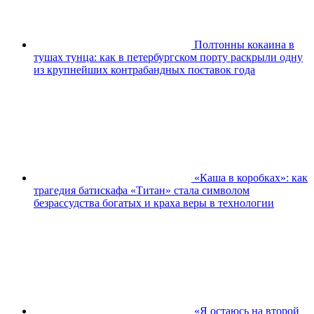
Полтонны кокаина в
тушах тунца: как в петербургском порту раскрыли одну
из крупнейших контрабандных поставок года
«Каша в коробках»: как
трагедия батискафа «Титан» стала символом
безрассудства богатых и краха веры в технологии
«Я остаюсь на второй