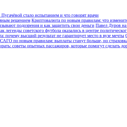
Пугачёвой стало испытанием и что говорят врачи
зумным решением
Криптовалюта по новым правилам: что изменится
ызывают подозрения и как защитить свои деньги
Павел Дуров на
ак легенды советского футбола оказались в центре политическо
а: почему высший результат не гарантирует место в вузе мечты
САГО по новым правилам: выплаты станут больше, но страховка
ирать: советы опытных пассажиров, которые помогут сделать до