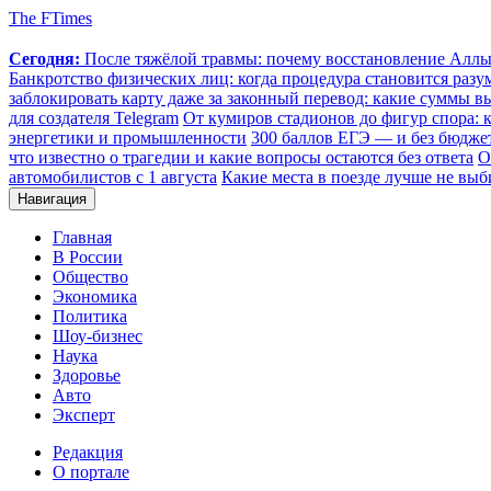
The FTimes
Сегодня:
После тяжёлой травмы: почему восстановление Аллы 
Банкротство физических лиц: когда процедура становится ра
заблокировать карту даже за законный перевод: какие суммы в
для создателя Telegram
От кумиров стадионов до фигур спора: к
энергетики и промышленности
300 баллов ЕГЭ — и без бюджет
что известно о трагедии и какие вопросы остаются без ответа
О
автомобилистов с 1 августа
Какие места в поезде лучше не выб
Навигация
Главная
В России
Общество
Экономика
Политика
Шоу-бизнес
Наука
Здоровье
Авто
Эксперт
Редакция
О портале