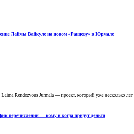
ужение Лаймы Вайкуле на новом «Рандеву» в Юрмале
aima Rendezvous Jurmala — проект, который уже несколько лет 
фик перечислений — кому и когда придут деньги