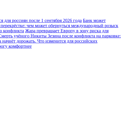
 для россиян после 1 сентября 2026 года
Банк может
 перекрёстке: чем может обернуться международный розыск
го конфликта
Жара превращает Европу в зону риска для
Смерть учёного Никиты Зезина после конфликта на парковке:
 начнёт дорожать. Что изменится для российских
рогу комфортнее