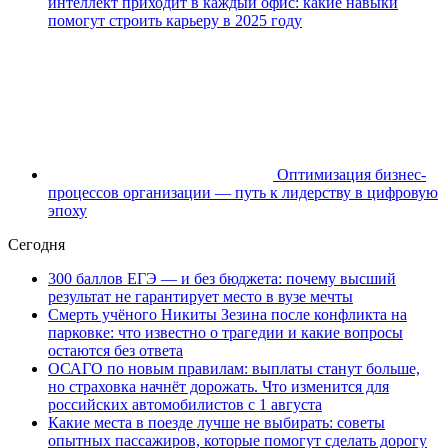
интеллект приходит в каждый офис: какие навыки
помогут строить карьеру в 2025 году
Оптимизация бизнес-
процессов организации — путь к лидерству в цифровую
эпоху
Сегодня
300 баллов ЕГЭ — и без бюджета: почему высший
результат не гарантирует место в вузе мечты
Смерть учёного Никиты Зезина после конфликта на
парковке: что известно о трагедии и какие вопросы
остаются без ответа
ОСАГО по новым правилам: выплаты станут больше,
но страховка начнёт дорожать. Что изменится для
российских автомобилистов с 1 августа
Какие места в поезде лучше не выбирать: советы
опытных пассажиров, которые помогут сделать дорогу