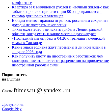
комфортнее
Квартира за 8 миллионов рублей и «вечный жилец»: как
забытое прошлое приватизации 90-х превращается в
кошмар для новых владельцев
Вклады меняют правила игры: как россиянам сохранить
доход и не потерять накопления
Тихая охота-2026: где искать грибы в Ленинградской
области, когда ехать и какие места не разочаруют
«Последний сигнал был в 04:26»: трагедия тюменской
семьи в Таиланде
Какие знаки зодиака ждут перемены в личной жизни в
августе 2026 года
Как получить квоту на иностранных работников: чем
квотирование отличается от разрешения на привлечение
иностранной рабочей силы
Подпишитесь
на FTimes
ftimes.ru @ yandex . ru
Связь:
Доступно на
Google Play