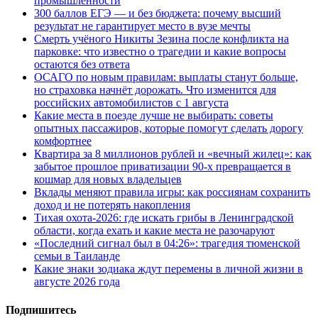
промышленности
300 баллов ЕГЭ — и без бюджета: почему высший
результат не гарантирует место в вузе мечты
Смерть учёного Никиты Зезина после конфликта на
парковке: что известно о трагедии и какие вопросы
остаются без ответа
ОСАГО по новым правилам: выплаты станут больше,
но страховка начнёт дорожать. Что изменится для
российских автомобилистов с 1 августа
Какие места в поезде лучше не выбирать: советы
опытных пассажиров, которые помогут сделать дорогу
комфортнее
Квартира за 8 миллионов рублей и «вечный жилец»: как
забытое прошлое приватизации 90-х превращается в
кошмар для новых владельцев
Вклады меняют правила игры: как россиянам сохранить
доход и не потерять накопления
Тихая охота-2026: где искать грибы в Ленинградской
области, когда ехать и какие места не разочаруют
«Последний сигнал был в 04:26»: трагедия тюменской
семьи в Таиланде
Какие знаки зодиака ждут перемены в личной жизни в
августе 2026 года
Подпишитесь