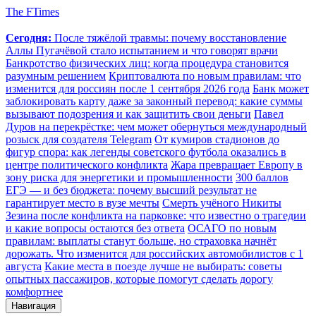
The FTimes
Сегодня:
После тяжёлой травмы: почему восстановление
Аллы Пугачёвой стало испытанием и что говорят врачи
Банкротство физических лиц: когда процедура становится
разумным решением
Криптовалюта по новым правилам: что
изменится для россиян после 1 сентября 2026 года
Банк может
заблокировать карту даже за законный перевод: какие суммы
вызывают подозрения и как защитить свои деньги
Павел
Дуров на перекрёстке: чем может обернуться международный
розыск для создателя Telegram
От кумиров стадионов до
фигур спора: как легенды советского футбола оказались в
центре политического конфликта
Жара превращает Европу в
зону риска для энергетики и промышленности
300 баллов
ЕГЭ — и без бюджета: почему высший результат не
гарантирует место в вузе мечты
Смерть учёного Никиты
Зезина после конфликта на парковке: что известно о трагедии
и какие вопросы остаются без ответа
ОСАГО по новым
правилам: выплаты станут больше, но страховка начнёт
дорожать. Что изменится для российских автомобилистов с 1
августа
Какие места в поезде лучше не выбирать: советы
опытных пассажиров, которые помогут сделать дорогу
комфортнее
Навигация