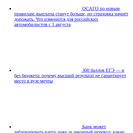
ОСАГО по новым
правилам: выплаты станут больше, но страховка начнёт
дорожать. Что изменится для российских
автомобилистов с 1 августа
300 баллов ЕГЭ — и
без бюджета: почему высший результат не гарантирует
место в вузе мечты
Банк может
заблокировать карту даже за законный перевод: какие