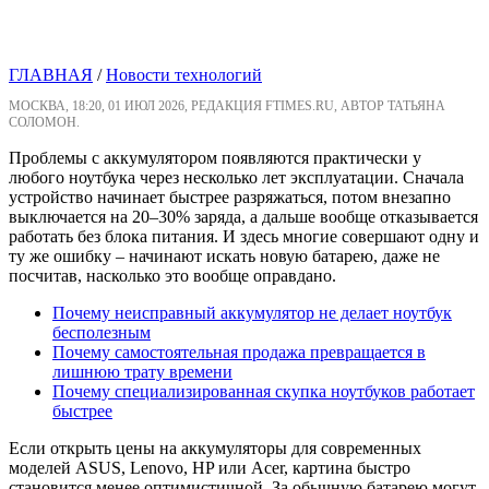
ГЛАВНАЯ
/
Новости технологий
МОСКВА, 18:20, 01 ИЮЛ 2026, РЕДАКЦИЯ FTIMES.RU, АВТОР ТАТЬЯНА
СОЛОМОН.
Проблемы с аккумулятором появляются практически у
любого ноутбука через несколько лет эксплуатации. Сначала
устройство начинает быстрее разряжаться, потом внезапно
выключается на 20–30% заряда, а дальше вообще отказывается
работать без блока питания. И здесь многие совершают одну и
ту же ошибку – начинают искать новую батарею, даже не
посчитав, насколько это вообще оправдано.
Почему неисправный аккумулятор не делает ноутбук
бесполезным
Почему самостоятельная продажа превращается в
лишнюю трату времени
Почему специализированная скупка ноутбуков работает
быстрее
Если открыть цены на аккумуляторы для современных
моделей ASUS, Lenovo, HP или Acer, картина быстро
становится менее оптимистичной. За обычную батарею могут