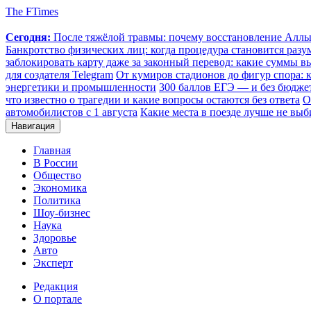
The FTimes
Сегодня:
После тяжёлой травмы: почему восстановление Аллы 
Банкротство физических лиц: когда процедура становится ра
заблокировать карту даже за законный перевод: какие суммы в
для создателя Telegram
От кумиров стадионов до фигур спора: к
энергетики и промышленности
300 баллов ЕГЭ — и без бюджет
что известно о трагедии и какие вопросы остаются без ответа
О
автомобилистов с 1 августа
Какие места в поезде лучше не выб
Навигация
Главная
В России
Общество
Экономика
Политика
Шоу-бизнес
Наука
Здоровье
Авто
Эксперт
Редакция
О портале