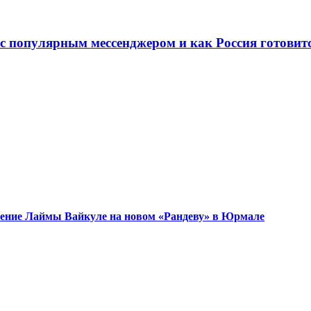
с популярным мессенджером и как Россия готовитс
ужение Лаймы Вайкуле на новом «Рандеву» в Юрмале