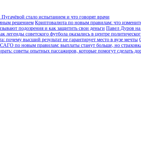
Пугачёвой стало испытанием и что говорят врачи
зумным решением
Криптовалюта по новым правилам: что изменится
ызывают подозрения и как защитить свои деньги
Павел Дуров на
ак легенды советского футбола оказались в центре политическо
а: почему высший результат не гарантирует место в вузе мечты
САГО по новым правилам: выплаты станут больше, но страховка
ирать: советы опытных пассажиров, которые помогут сделать до