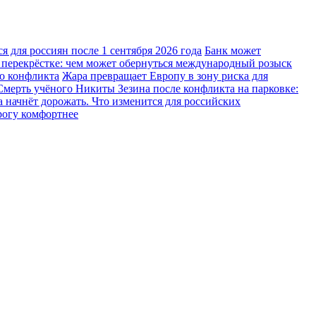
 для россиян после 1 сентября 2026 года
Банк может
 перекрёстке: чем может обернуться международный розыск
го конфликта
Жара превращает Европу в зону риска для
Смерть учёного Никиты Зезина после конфликта на парковке:
 начнёт дорожать. Что изменится для российских
рогу комфортнее