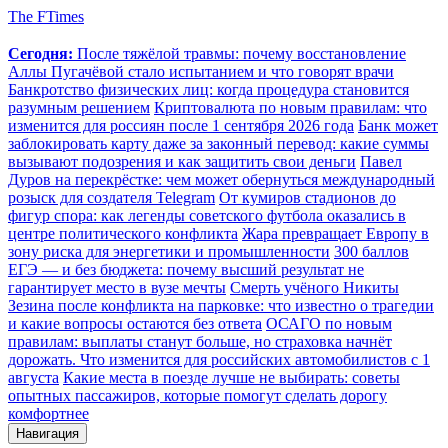
The FTimes
Сегодня:
После тяжёлой травмы: почему восстановление
Аллы Пугачёвой стало испытанием и что говорят врачи
Банкротство физических лиц: когда процедура становится
разумным решением
Криптовалюта по новым правилам: что
изменится для россиян после 1 сентября 2026 года
Банк может
заблокировать карту даже за законный перевод: какие суммы
вызывают подозрения и как защитить свои деньги
Павел
Дуров на перекрёстке: чем может обернуться международный
розыск для создателя Telegram
От кумиров стадионов до
фигур спора: как легенды советского футбола оказались в
центре политического конфликта
Жара превращает Европу в
зону риска для энергетики и промышленности
300 баллов
ЕГЭ — и без бюджета: почему высший результат не
гарантирует место в вузе мечты
Смерть учёного Никиты
Зезина после конфликта на парковке: что известно о трагедии
и какие вопросы остаются без ответа
ОСАГО по новым
правилам: выплаты станут больше, но страховка начнёт
дорожать. Что изменится для российских автомобилистов с 1
августа
Какие места в поезде лучше не выбирать: советы
опытных пассажиров, которые помогут сделать дорогу
комфортнее
Навигация