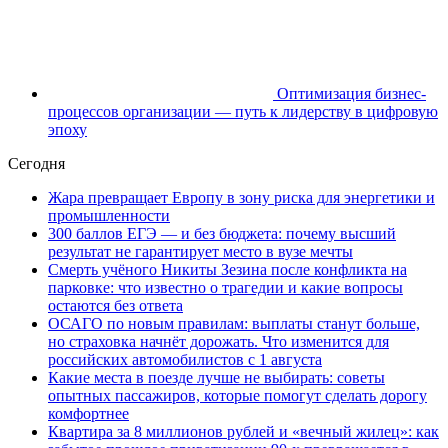
Оптимизация бизнес-
процессов организации — путь к лидерству в цифровую
эпоху
Сегодня
Жара превращает Европу в зону риска для энергетики и
промышленности
300 баллов ЕГЭ — и без бюджета: почему высший
результат не гарантирует место в вузе мечты
Смерть учёного Никиты Зезина после конфликта на
парковке: что известно о трагедии и какие вопросы
остаются без ответа
ОСАГО по новым правилам: выплаты станут больше,
но страховка начнёт дорожать. Что изменится для
российских автомобилистов с 1 августа
Какие места в поезде лучше не выбирать: советы
опытных пассажиров, которые помогут сделать дорогу
комфортнее
Квартира за 8 миллионов рублей и «вечный жилец»: как