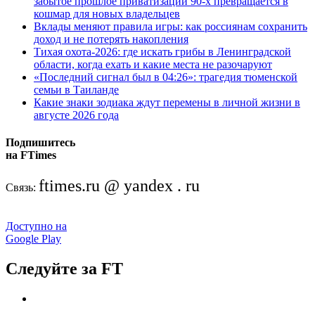
забытое прошлое приватизации 90-х превращается в
кошмар для новых владельцев
Вклады меняют правила игры: как россиянам сохранить
доход и не потерять накопления
Тихая охота-2026: где искать грибы в Ленинградской
области, когда ехать и какие места не разочаруют
«Последний сигнал был в 04:26»: трагедия тюменской
семьи в Таиланде
Какие знаки зодиака ждут перемены в личной жизни в
августе 2026 года
Подпишитесь
на FTimes
ftimes.ru @ yandex . ru
Связь:
Доступно на
Google Play
Следуйте за FT