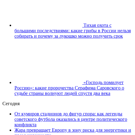
Тихая охота с
большими последствиями: какие грибы в России нельзя
собирать и почему за лукошко можно получить срок
«Господь помилует
Россию»: какие пророчества Серафима Саровского о
судьбе страны волнуют людей спустя два века
Сегодня
От кумиров стадионов до фигур спора: как легенды
советского футбола оказались в центре политического
конфликта
Жара превращает Европу в зону риска для энергетики и