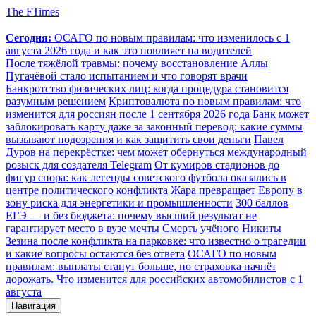
The FTimes
Сегодня:
ОСАГО по новым правилам: что изменилось с 1
августа 2026 года и как это повлияет на водителей
После тяжёлой травмы: почему восстановление Аллы
Пугачёвой стало испытанием и что говорят врачи
Банкротство физических лиц: когда процедура становится
разумным решением
Криптовалюта по новым правилам: что
изменится для россиян после 1 сентября 2026 года
Банк может
заблокировать карту даже за законный перевод: какие суммы
вызывают подозрения и как защитить свои деньги
Павел
Дуров на перекрёстке: чем может обернуться международный
розыск для создателя Telegram
От кумиров стадионов до
фигур спора: как легенды советского футбола оказались в
центре политического конфликта
Жара превращает Европу в
зону риска для энергетики и промышленности
300 баллов
ЕГЭ — и без бюджета: почему высший результат не
гарантирует место в вузе мечты
Смерть учёного Никиты
Зезина после конфликта на парковке: что известно о трагедии
и какие вопросы остаются без ответа
ОСАГО по новым
правилам: выплаты станут больше, но страховка начнёт
дорожать. Что изменится для российских автомобилистов с 1
августа
Навигация