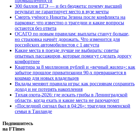
промышленности
300 баллов ЕГЭ — и без бюджета: почему высший
результат не гарантирует место в вузе мечты
Смерть учёного Никиты Зезина после конфликта на
парковке: что известно о трагедии и какие вопросы
остаются без ответа
ОСАГО по новым правилам: выплаты станут больше,
но страховка начнёт дорожать. Что изменится для
российских автомобилистов с 1 августа
Какие места в поезде лучше не выбирать: советы
опытных пассажиров, которые помогут сделать дорогу
комфортнее
Квартира за 8 миллионов рублей и «вечный жилец»: как
забытое прошлое приватизации 90-х превращается в
кошмар для новых владельцев
Вклады меняют правила игры: как россиянам сохранить
доход и не потерять накопления
Тихая охота-2026: где искать грибы в Ленинградской
области, когда ехать и какие места не разочаруют
«Последний сигнал был в 04:26»: трагедия тюменской
семьи в Таиланде
Подпишитесь
на FTimes