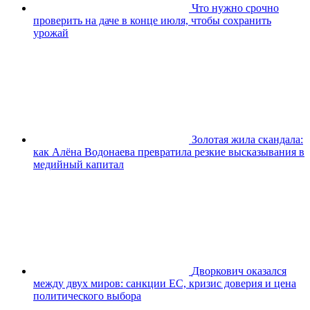
Что нужно срочно
проверить на даче в конце июля, чтобы сохранить
урожай
Золотая жила скандала:
как Алёна Водонаева превратила резкие высказывания в
медийный капитал
Дворкович оказался
между двух миров: санкции ЕС, кризис доверия и цена
политического выбора