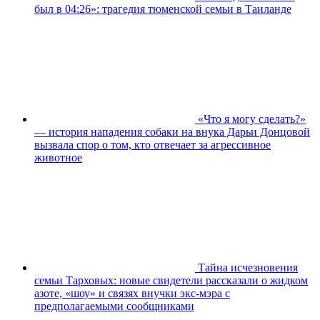
был в 04:26»: трагедия тюменской семьи в Таиланде
«Что я могу сделать?»
— история нападения собаки на внука Дарьи Донцовой
вызвала спор о том, кто отвечает за агрессивное
животное
Тайна исчезновения
семьи Тарховых: новые свидетели рассказали о жидком
азоте, «шоу» и связях внучки экс-мэра с
предполагаемыми сообщниками