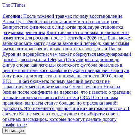
The FTimes
Сегодня:
После тяжёлой травмы: почему восстановление
Аллы Пугачёвой стало испытанием и что говорят врачи
Банкротство физических лиц: когда процедура становится
разумным решением
Криптовалюта по новым правилам: что
изменится для россиян после 1 сентября 2026 года
Банк может
заблокировать карту даже за законный перевод: какие суммы
вызывают подозрения и как защитить свои деньги
Павел
Дуров на перекрёстке: чем может обернуться международный
розыск для создателя Telegram
От кумиров стадионов до
фигур спора: как легенды советского футбола оказались в
центре политического конфликта
Жара превращает Европу в
зону риска для энергетики и промышленности
300 баллов
ЕГЭ — и без бюджета: почему высший результат не
гарантирует место в вузе мечты
Смерть учёного Никиты
Зезина после конфликта на парковке: что известно о трагедии
и какие вопросы остаются без ответа
ОСАГО по новым
правилам: выплаты станут больше, но страховка начнёт
дорожать. Что изменится для российских автомобилистов с 1
августа
Какие места в поезде лучше не выбирать: советы
опытных пассажиров, которые помогут сделать дорогу
комфортнее
Навигация