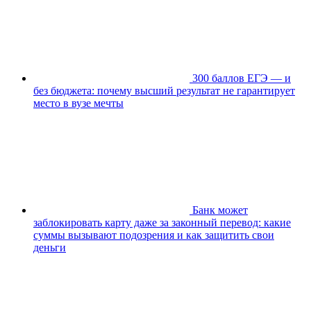
300 баллов ЕГЭ — и
без бюджета: почему высший результат не гарантирует
место в вузе мечты
Банк может
заблокировать карту даже за законный перевод: какие
суммы вызывают подозрения и как защитить свои
деньги