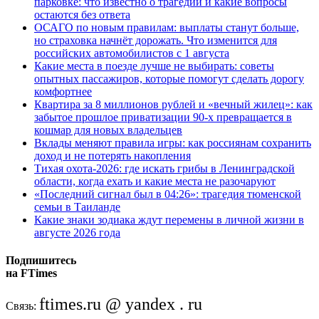
парковке: что известно о трагедии и какие вопросы
остаются без ответа
ОСАГО по новым правилам: выплаты станут больше,
но страховка начнёт дорожать. Что изменится для
российских автомобилистов с 1 августа
Какие места в поезде лучше не выбирать: советы
опытных пассажиров, которые помогут сделать дорогу
комфортнее
Квартира за 8 миллионов рублей и «вечный жилец»: как
забытое прошлое приватизации 90-х превращается в
кошмар для новых владельцев
Вклады меняют правила игры: как россиянам сохранить
доход и не потерять накопления
Тихая охота-2026: где искать грибы в Ленинградской
области, когда ехать и какие места не разочаруют
«Последний сигнал был в 04:26»: трагедия тюменской
семьи в Таиланде
Какие знаки зодиака ждут перемены в личной жизни в
августе 2026 года
Подпишитесь
на FTimes
ftimes.ru @ yandex . ru
Связь: