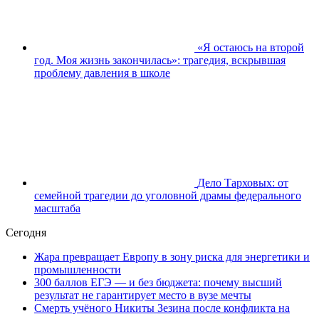
«Я остаюсь на второй
год. Моя жизнь закончилась»: трагедия, вскрывшая
проблему давления в школе
Дело Тарховых: от
семейной трагедии до уголовной драмы федерального
масштаба
Сегодня
Жара превращает Европу в зону риска для энергетики и
промышленности
300 баллов ЕГЭ — и без бюджета: почему высший
результат не гарантирует место в вузе мечты
Смерть учёного Никиты Зезина после конфликта на