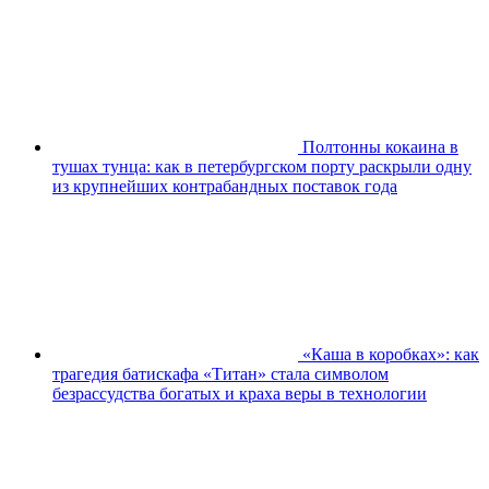
Полтонны кокаина в
тушах тунца: как в петербургском порту раскрыли одну
из крупнейших контрабандных поставок года
«Каша в коробках»: как
трагедия батискафа «Титан» стала символом
безрассудства богатых и краха веры в технологии