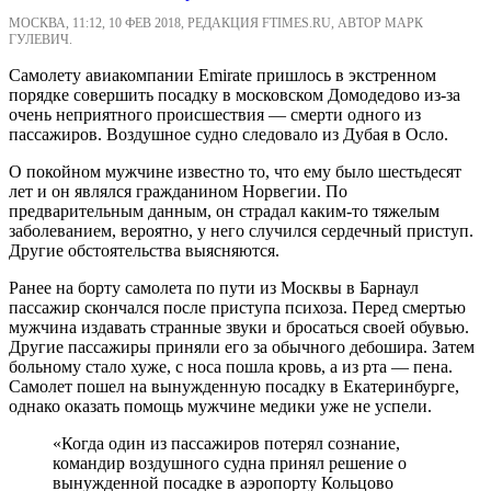
МОСКВА, 11:12, 10 ФЕВ 2018, РЕДАКЦИЯ FTIMES.RU, АВТОР МАРК
ГУЛЕВИЧ.
Самолету авиакомпании Emirate пришлось в экстренном
порядке совершить посадку в московском Домодедово из-за
очень неприятного происшествия — смерти одного из
пассажиров. Воздушное судно следовало из Дубая в Осло.
О покойном мужчине известно то, что ему было шестьдесят
лет и он являлся гражданином Норвегии. По
предварительным данным, он страдал каким-то тяжелым
заболеванием, вероятно, у него случился сердечный приступ.
Другие обстоятельства выясняются.
Ранее на борту самолета по пути из Москвы в Барнаул
пассажир скончался после приступа психоза. Перед смертью
мужчина издавать странные звуки и бросаться своей обувью.
Другие пассажиры приняли его за обычного дебошира. Затем
больному стало хуже, с носа пошла кровь, а из рта — пена.
Самолет пошел на вынужденную посадку в Екатеринбурге,
однако оказать помощь мужчине медики уже не успели.
«Когда один из пассажиров потерял сознание,
командир воздушного судна принял решение о
вынужденной посадке в аэропорту Кольцово