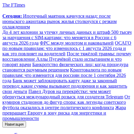
The FTimes
Сегодня:
Ипотечный маятник качнулся назад: после
июньского ажиотажа рынок жилья столкнулся с резким
охлаждением
До 4 лет колонии за утечку личных данных и штраф 500 тысяч
за нарушения с SIM-картами: что меняется в России с 6
августа 2026 года
ФРС между молотом и наковальней
ОСАГО
по новым правилам: что изменилось с 1 августа 2026 года и
как это повлияет на водителей
После тяжёлой травмы: почему
восстановление Аллы Пугачёвой стало испытанием и что
говорят врачи
Банкротство физических лиц: когда процедура
становится разумным решением
Криптовалюта по новым
правилам: что изменится для россиян после 1 сентября 2026
года
Банк может заблокировать карту даже за законный
перевод: какие суммы вызывают подозрения и как защитить
свои деньги
Павел Дуров на перекрёстке: чем может
обернуться международный розыск для создателя Telegram
От
кумиров стадионов до фигур спора: как легенды советского
футбола оказались в центре политического конфликта
Жара
превращает Европу в зону риска для энергетики и
промышленности
Навигация