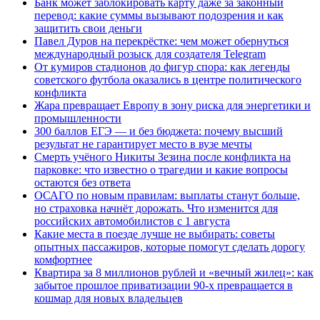
Банк может заблокировать карту даже за законный
перевод: какие суммы вызывают подозрения и как
защитить свои деньги
Павел Дуров на перекрёстке: чем может обернуться
международный розыск для создателя Telegram
От кумиров стадионов до фигур спора: как легенды
советского футбола оказались в центре политического
конфликта
Жара превращает Европу в зону риска для энергетики и
промышленности
300 баллов ЕГЭ — и без бюджета: почему высший
результат не гарантирует место в вузе мечты
Смерть учёного Никиты Зезина после конфликта на
парковке: что известно о трагедии и какие вопросы
остаются без ответа
ОСАГО по новым правилам: выплаты станут больше,
но страховка начнёт дорожать. Что изменится для
российских автомобилистов с 1 августа
Какие места в поезде лучше не выбирать: советы
опытных пассажиров, которые помогут сделать дорогу
комфортнее
Квартира за 8 миллионов рублей и «вечный жилец»: как
забытое прошлое приватизации 90-х превращается в
кошмар для новых владельцев