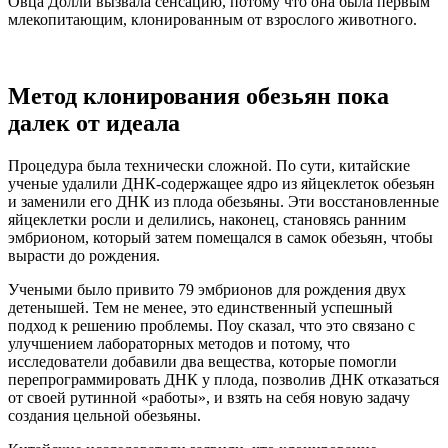
Овца Долли вызвала сенсацию, потому что она была первым
млекопитающим, клонированным от взрослого животного.
Метод клонирования обезьян пока
далек от идеала
Процедура была технически сложной. По сути, китайские
ученые удалили ДНК-содержащее ядро из яйцеклеток обезьян
и заменили его ДНК из плода обезьяны. Эти восстановленные
яйцеклетки росли и делились, наконец, становясь ранним
эмбрионом, который затем помещался в самок обезьян, чтобы
вырасти до рождения.
Учеными было привито 79 эмбрионов для рождения двух
детенышей. Тем не менее, это единственный успешный
подход к решению проблемы. Поу сказал, что это связано с
улучшением лабораторных методов и потому, что
исследователи добавили два вещества, которые помогли
перепрограммировать ДНК у плода, позволив ДНК отказаться
от своей рутинной «работы», и взять на себя новую задачу
создания цельной обезьяны.