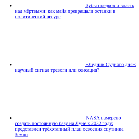
Зубы предков и власть
над мёртвыми: как майя превращали останки в
политический ресурс
«Ледник Судного дня»:
научный сигнал тревоги или сенсация?
NASA намерено
создать постоянную базу на Луне к 2032 году:
представлен трёхэтапный план освоения спутника
Земли