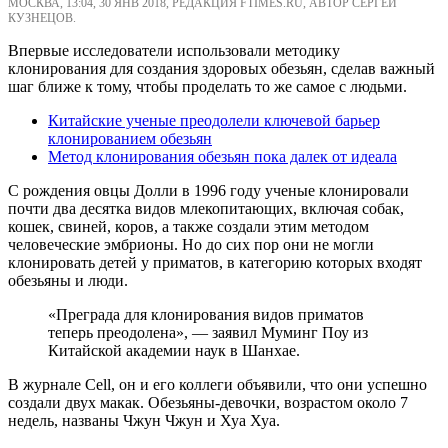
МОСКВА, 13:04, 30 ЯНВ 2018, РЕДАКЦИЯ FTIMES.RU, АВТОР СЕРГЕЙ
КУЗНЕЦОВ.
Впервые исследователи использовали методику
клонирования для создания здоровых обезьян, сделав важный
шаг ближе к тому, чтобы проделать то же самое с людьми.
Китайские ученые преодолели ключевой барьер
клонированием обезьян
Метод клонирования обезьян пока далек от идеала
С рождения овцы Долли в 1996 году ученые клонировали
почти два десятка видов млекопитающих, включая собак,
кошек, свиней, коров, а также создали этим методом
человеческие эмбрионы. Но до сих пор они не могли
клонировать детей у приматов, в категорию которых входят
обезьяны и люди.
«Преграда для клонирования видов приматов
теперь преодолена», — заявил Муминг Поу из
Китайской академии наук в Шанхае.
В журнале Cell, он и его коллеги объявили, что они успешно
создали двух макак. Обезьяны-девочки, возрастом около 7
недель, названы Чжун Чжун и Хуа Хуа.