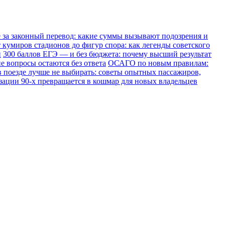
е за законный перевод: какие суммы вызывают подозрения и
 кумиров стадионов до фигур спора: как легенды советского
и
300 баллов ЕГЭ — и без бюджета: почему высший результат
е вопросы остаются без ответа
ОСАГО по новым правилам:
в поезде лучше не выбирать: советы опытных пассажиров,
зации 90-х превращается в кошмар для новых владельцев