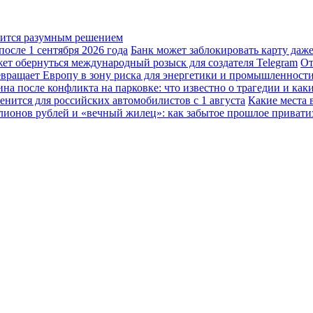
овится разумным решением
осле 1 сентября 2026 года
Банк может заблокировать карту даж
жет обернуться международный розыск для создателя Telegram
От
вращает Европу в зону риска для энергетики и промышленност
а после конфликта на парковке: что известно о трагедии и каки
енится для российских автомобилистов с 1 августа
Какие места 
лионов рублей и «вечный жилец»: как забытое прошлое привати