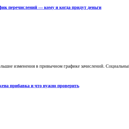
фик перечислений — кому и когда придут деньги
большие изменения в привычном графике зачислений. Социальны
жена прибавка и что нужно проверить