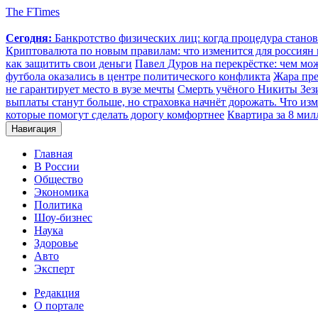
The FTimes
Сегодня:
Банкротство физических лиц: когда процедура стан
Криптовалюта по новым правилам: что изменится для россиян п
как защитить свои деньги
Павел Дуров на перекрёстке: чем мо
футбола оказались в центре политического конфликта
Жара пре
не гарантирует место в вузе мечты
Смерть учёного Никиты Зезин
выплаты станут больше, но страховка начнёт дорожать. Что изм
которые помогут сделать дорогу комфортнее
Квартира за 8 мил
Навигация
Главная
В России
Общество
Экономика
Политика
Шоу-бизнес
Наука
Здоровье
Авто
Эксперт
Редакция
О портале