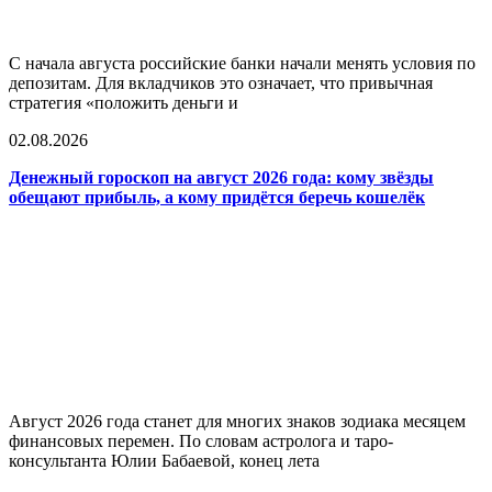
С начала августа российские банки начали менять условия по
депозитам. Для вкладчиков это означает, что привычная
стратегия «положить деньги и
02.08.2026
Денежный гороскоп на август 2026 года: кому звёзды
обещают прибыль, а кому придётся беречь кошелёк
Август 2026 года станет для многих знаков зодиака месяцем
финансовых перемен. По словам астролога и таро-
консультанта Юлии Бабаевой, конец лета