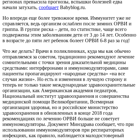
регионах превысила прогнозы, вспышки болезней едва
начали затухать,
сообщает
Babyblog.ru.
Но впереди еще более тревожное время. Иммунитет уже не
справляется, ведь организм ослаблен после зимних ОРВИ и
гриппа. В группе риска – дети, по статистике, чаще всего
подвержены этим заболеваниям дети от 3 до 14 лет. Особенно
в возрасте до пяти лет ребенок болеет ОРВИ 6-8 раз за год!
Что же делать? Врачи в поликлиниках, куда мы как обычно
отправляемся за советом, традиционно рекомендуют лечение
сомнительными с точки зрения доказательной медицины
средствами: интерферонами и иммуномодуляторами, сами
пациенты пропагандируют «народные средства» «на все
случаи жизни». Но есть и изменения в лучшую сторону и
теперь не только такие международные здравоохранительные
организации, как Американская академия педиатров,
Национальный институт здравоохранения и совершенства
медицинской помощи Великобритании, Всемирная
организация здоровья, но и российское министерство
здравоохранения в обновленных в конце 2018 года
рекомендациях по лечению ОРВИ больше не советует
иммуномодуляторы. Документ Минздрава сообщает, что при
использовании иммуномодуляторов при респираторных
инфекциях, как правило, наблюдается малодостоверный