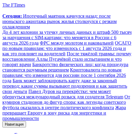
The FTimes
Сегодня:
Ипотечный маятник качнулся назад: после
июньского ажиотажа рынок жилья столкнулся с резким
охлаждением
До 4 лет колонии за утечку личных данных и штраф 500 тысяч
за нарушения с SIM-картами: что меняется в России с 6
августа 2026 года
ФРС между молотом и наковальней
ОСАГО
по новым правилам: что изменилось с 1 августа 2026 года и
как это повлияет на водителей
После тяжёлой травмы: почему
восстановление Аллы Пугачёвой стало испытанием и что
говорят врачи
Банкротство физических лиц: когда процедура
становится разумным решением
Криптовалюта по новым
правилам: что изменится для россиян после 1 сентября 2026
года
Банк может заблокировать карту даже за законный
перевод: какие суммы вызывают подозрения и как защитить
свои деньги
Павел Дуров на перекрёстке: чем может
обернуться международный розыск для создателя Telegram
От
кумиров стадионов до фигур спора: как легенды советского
футбола оказались в центре политического конфликта
Жара
превращает Европу в зону риска для энергетики и
промышленности
Навигация