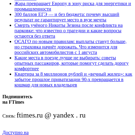
Жара превращает Европу в зону риска для энергетики и
промышленности
300 баллов ЕГЭ — и без бюджета: почему высший
результат не гарантирует место в вузе мечты
Смерть учёного Никиты Зезина после конфликта на
парковке: что известно о трагедии и какие вопросы
остаются без ответа
ОСАГО по новым правилам: выплаты станут больше,
но страховка начнёт дорожать. Что изменится для
российских автомобилистов с 1 августа
Какие места в поезде лучше не выбирать: советы
опытных пассажиров, которые помогут сделать дорогу
комфортнее
Квартира за 8 миллионов рублей и «вечный жилец»: как
забытое прошлое приватизации 90-х превращается в
кошмар для новых владельцев
Подпишитесь
на FTimes
ftimes.ru @ yandex . ru
Связь:
Доступно на