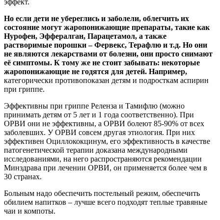
эффект.
Но если дети не убереглись и заболели, облегчить их
состояние могут жаропонижающие препараты, такие как
Нурофен, Эффералган, Парацетамол, а также
растворимые порошки – Фервекс, Терафлю и т.д. Но они
не являются лекарствами от болезни, они просто снимают
её симптомы. К тому же не стоит забывать: некоторые
жаропонижающие не годятся для детей. Например,
категорически противопоказан детям и подросткам аспирин
при гриппе.
Эффективны при гриппе Реленза и Тамифлю (можно
принимать детям от 5 лет и 1 года соответственно). При
ОРВИ они не эффективны, а ОРВИ болеют 85-90% от всех
заболевших. У ОРВИ совсем другая этиология. При них
эффективен Оциллококцинум, его эффективность в качестве
патогенетической терапии доказана международными
исследованиями, на него распространяются рекомендации
Минздрава при лечении ОРВИ, он применяется более чем в
30 странах.
Больным надо обеспечить постельный режим, обеспечить
обилием напитков – лучше всего подходят теплые травяные
чаи и компоты.