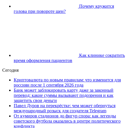
Почему кружится
голова при повороте шеи?
Как клинике сократить
время оформления пациентов
Сегодня
Криптовалюта по новым правилам: что изменится для
россиян после 1 сентября 2026 года
Банк может заблокировать карту даже за законный
перевод: какие суммы вызывают подозрения и как
защитить свои деньги
Павел Дуров на перекрёстке: чем может обернуться
международный розыск для создателя Telegram
От кумиров стадионов до фигур спора: как легенды
советского футбола оказались в центре политического
конфликта