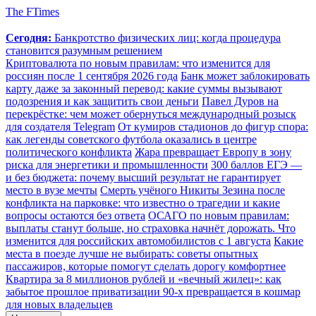
The FTimes
Сегодня:
Банкротство физических лиц: когда процедура
становится разумным решением
Криптовалюта по новым правилам: что изменится для
россиян после 1 сентября 2026 года
Банк может заблокировать
карту даже за законный перевод: какие суммы вызывают
подозрения и как защитить свои деньги
Павел Дуров на
перекрёстке: чем может обернуться международный розыск
для создателя Telegram
От кумиров стадионов до фигур спора:
как легенды советского футбола оказались в центре
политического конфликта
Жара превращает Европу в зону
риска для энергетики и промышленности
300 баллов ЕГЭ —
и без бюджета: почему высший результат не гарантирует
место в вузе мечты
Смерть учёного Никиты Зезина после
конфликта на парковке: что известно о трагедии и какие
вопросы остаются без ответа
ОСАГО по новым правилам:
выплаты станут больше, но страховка начнёт дорожать. Что
изменится для российских автомобилистов с 1 августа
Какие
места в поезде лучше не выбирать: советы опытных
пассажиров, которые помогут сделать дорогу комфортнее
Квартира за 8 миллионов рублей и «вечный жилец»: как
забытое прошлое приватизации 90-х превращается в кошмар
для новых владельцев