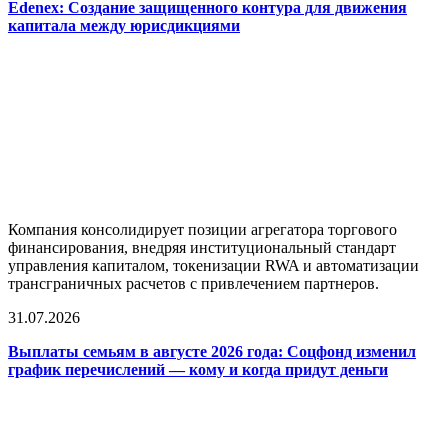
Edenex: Создание защищенного контура для движения
капитала между юрисдикциями
Компания консолидирует позиции агрегатора торгового
финансирования, внедряя институциональный стандарт
управления капиталом, токенизации RWA и автоматизации
трансграничных расчетов с привлечением партнеров.
31.07.2026
Выплаты семьям в августе 2026 года: Соцфонд изменил
график перечислений — кому и когда придут деньги