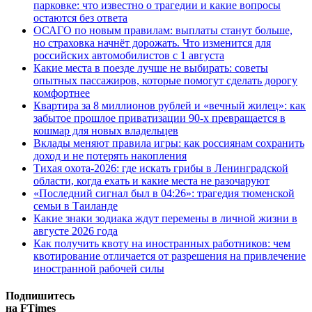
парковке: что известно о трагедии и какие вопросы
остаются без ответа
ОСАГО по новым правилам: выплаты станут больше,
но страховка начнёт дорожать. Что изменится для
российских автомобилистов с 1 августа
Какие места в поезде лучше не выбирать: советы
опытных пассажиров, которые помогут сделать дорогу
комфортнее
Квартира за 8 миллионов рублей и «вечный жилец»: как
забытое прошлое приватизации 90-х превращается в
кошмар для новых владельцев
Вклады меняют правила игры: как россиянам сохранить
доход и не потерять накопления
Тихая охота-2026: где искать грибы в Ленинградской
области, когда ехать и какие места не разочаруют
«Последний сигнал был в 04:26»: трагедия тюменской
семьи в Таиланде
Какие знаки зодиака ждут перемены в личной жизни в
августе 2026 года
Как получить квоту на иностранных работников: чем
квотирование отличается от разрешения на привлечение
иностранной рабочей силы
Подпишитесь
на FTimes