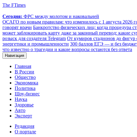
The FTimes
Сегодня:
ФРС между молотом и наковальней
ОСАГО по новым правилам: что изменилось с 1 августа 2026 го
говорят врачи
Банкротство физических лиц: когда процедура 
может заблокировать карту даже за законный перевод: какие с
розыск для создателя Telegram
От кумиров стадионов до фигур 
энергетики и промышленности
300 баллов ЕГЭ — и без бюджет
что известно о трагедии и какие вопросы остаются без ответа
Навигация
Главная
В России
Общество
Экономика
Политика
Шоу-бизнес
Наука
Здоровье
Авто
Эксперт
Редакция
О портале