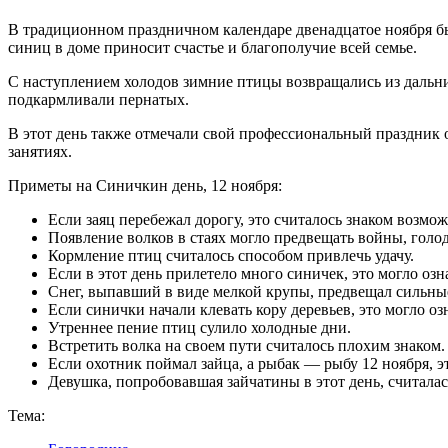
В традиционном праздничном календаре двенадцатое ноября б
синиц в доме приносит счастье и благополучие всей семье.
С наступлением холодов зимние птицы возвращались из дальн
подкармливали пернатых.
В этот день также отмечали свой профессиональный праздник 
занятиях.
Приметы на Синичкин день, 12 ноября:
Если заяц перебежал дорогу, это считалось знаком возмо
Появление волков в стаях могло предвещать войны, голо
Кормление птиц считалось способом привлечь удачу.
Если в этот день прилетело много синичек, это могло оз
Снег, выпавший в виде мелкой крупы, предвещал сильны
Если синички начали клевать кору деревьев, это могло озн
Утреннее пение птиц сулило холодные дни.
Встретить волка на своем пути считалось плохим знаком.
Если охотник поймал зайца, а рыбак — рыбу 12 ноября, э
Девушка, попробовавшая зайчатины в этот день, считалас
Тема: