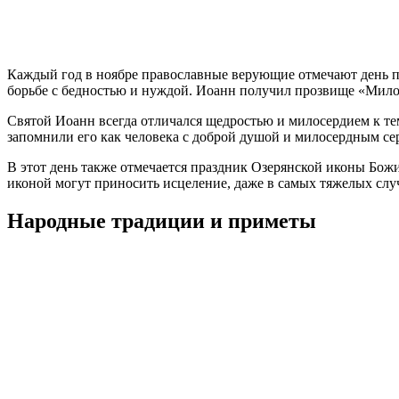
Каждый год в ноябре православные верующие отмечают день па
борьбе с бедностью и нуждой. Иоанн получил прозвище «Милос
Святой Иоанн всегда отличался щедростью и милосердием к те
запомнили его как человека с доброй душой и милосердным се
В этот день также отмечается праздник Озерянской иконы Бож
иконой могут приносить исцеление, даже в самых тяжелых случ
Народные традиции и приметы