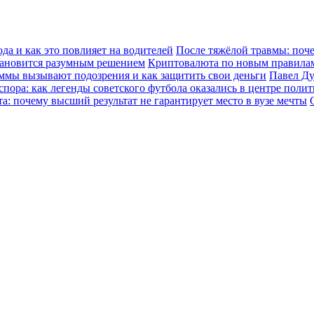
да и как это повлияет на водителей
После тяжёлой травмы: поч
становится разумным решением
Криптовалюта по новым правилам:
уммы вызывают подозрения и как защитить свои деньги
Павел Ду
спора: как легенды советского футбола оказались в центре поли
а: почему высший результат не гарантирует место в вузе мечты