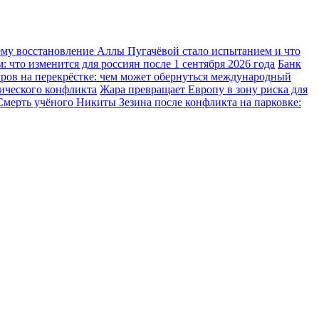
ему восстановление Аллы Пугачёвой стало испытанием и что
 что изменится для россиян после 1 сентября 2026 года
Банк
ров на перекрёстке: чем может обернуться международный
тического конфликта
Жара превращает Европу в зону риска для
Смерть учёного Никиты Зезина после конфликта на парковке: