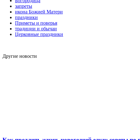
Богородица
запреты
икона Божией Матери
праздники
Приметы и поверья
традиции и обычаи
Церковные праздники
Другие новости
Как продлить жизнь новогодней елки: советы по 