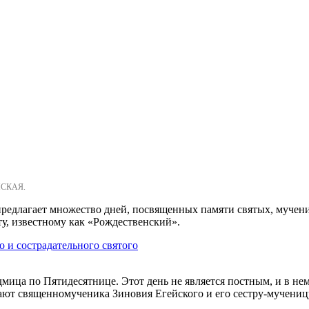
НСКАЯ.
предлагает множество дней, посвященных памяти святых, мучени
у, известному как «Рождественский».
 и сострадательного святого
дмица по Пятидесятнице. Этот день не является постным, и в не
ают священномученика Зиновия Егейского и его сестру-мученицу