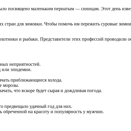
ыло посвящено маленьким пернатым — синицам. Этот день извес
их стран для зимовки. Чтобы помочь им пережить суровые зимн
охотники и рыбаки. Представители этих профессий проводили ос
жных неприятностей.
д или эпидемии.
начать приближающиеся холода.
е морозы.
ачать, что вскоре будет сырая и дождливая погода.
то предвещало удачный год для них.
ь обреченной на красоту и популярность у мужчин.