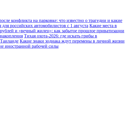
осле конфликта на парковке: что известно о трагедии и какие
 для российских автомобилистов с 1 августа
Какие места в
 рублей и «вечный жилец»: как забытое прошлое приватизации
 накопления
Тихая охота-2026: где искать грибы в
 Таиланде
Какие знаки зодиака ждут перемены в личной жизни
ние иностранной рабочей силы