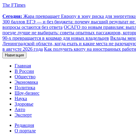
The FTimes
Сегодня:
Жара превращает Европу в зону риска для энергети
300 баллов ЕГЭ — и без бюджета: почему высший результат не 
вопросы остаются без ответа
ОСАГО по новым правилам: выплат
поезде лучше не выбирать: советы опытных пассажиров, котор
90-х превращается в кошмар для новых владельцев
Вклады меня
Ленинградской области, когда ехать и какие места не разочару
в августе 2026 года
Как получить квоту на иностранных работн
Навигация
Главная
В России
Общество
Экономика
Политика
Шоу-бизнес
Наука
Здоровье
Авто
Эксперт
Редакция
О портале