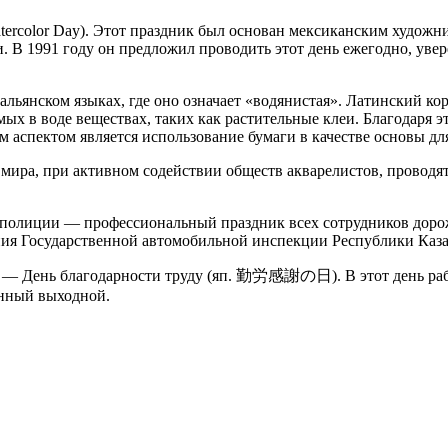
rcolor Day). Этот праздник был основан мексиканским художнико
В 1991 году он предложил проводить этот день ежегодно, увере
льянском языках, где оно означает «водянистая». Латинский кор
мых в воде веществах, таких как растительные клеи. Благодаря э
 аспектом является использование бумаги в качестве основы дл
мира, при активном содействии обществ акварелистов, проводя
ой полиции — профессиональный праздник всех сотрудников дор
ения Государственной автомобильной инспекции Республики Каза
 — День благодарности труду (яп. 勤労感謝の日). В этот день рабо
онный выходной.