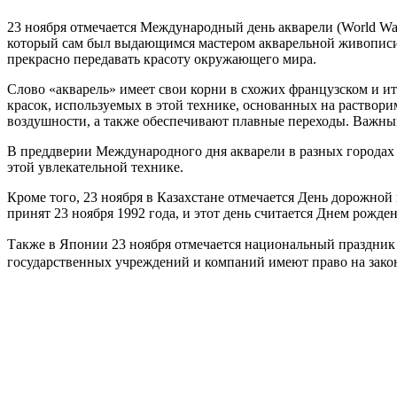
23 ноября отмечается Международный день акварели (World Wate
который сам был выдающимся мастером акварельной живописи. 
прекрасно передавать красоту окружающего мира.
Слово «акварель» имеет свои корни в схожих французском и ита
красок, используемых в этой технике, основанных на раствори
воздушности, а также обеспечивают плавные переходы. Важным
В преддверии Международного дня акварели в разных городах 
этой увлекательной технике.
Кроме того, 23 ноября в Казахстане отмечается День дорожн
принят 23 ноября 1992 года, и этот день считается Днем рожд
Также в Японии 23 ноября отмечается национальный праздник
государственных учреждений и компаний имеют право на зак