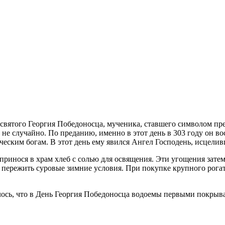
святого Георгия Победоносца, мученика, ставшего символом пре
а не случайно. По преданию, именно в этот день в 303 году он в
ческим богам. В этот день ему явился Ангел Господень, исцели
ринося в храм хлеб с солью для освящения. Эти угощения затем
м пережить суровые зимние условия. При покупке крупного рога
алось, что в День Георгия Победоносца водоемы первыми покрыв