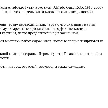
м Альфредо Гуати Рохо (исп. Alfredo Guati Rojo, 1918-2003),
нный, что акварель, как и масляная живопись, способна
ень «aqua» переводится как «вода», что указывает на тип
тому акварельные краски создают эффект легкости и
я картины, часто предварительно увлажненной.
тся выставки работ художников, которые специализируются на
ожной полиции страны. Первый указ о Госавтоинспекции был
хстан.
тники всех отраслей, фермеры, а также служащие