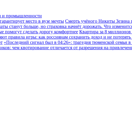
ки и промышленности
гарантирует место в вузе мечты
Смерть учёного Никиты Зезина п
ы станут больше, но страховка начнёт дорожать. Что изменится
ые помогут сделать дорогу комфортнее
Квартира за 8 миллионов
ют правила игры: как россиянам сохранить доход и не потерять
ют
«Последний сигнал был в 04:26»: трагедия тюменской семьи в
иков: чем квотирование отличается от разрешения на привлече