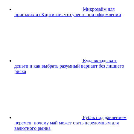
Микрозайм для
приезжих из Киргизии: что учесть при оформлении
Куда вкладывать
деньги и как выбрать разумный вариант без лишнего
риска
Рубль под давлением
перемен: почему май может стать переломным для
валютного рынка