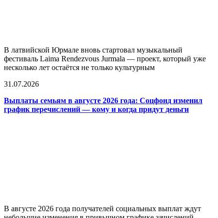
В латвийской Юрмале вновь стартовал музыкальный
фестиваль Laima Rendezvous Jurmala — проект, который уже
несколько лет остаётся не только культурным
31.07.2026
Выплаты семьям в августе 2026 года: Соцфонд изменил
график перечислений — кому и когда придут деньги
В августе 2026 года получателей социальных выплат ждут
небольшие изменения в привычном графике зачислений.