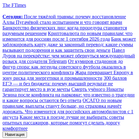
The FTimes
Сегодня:
После тяжёлой травмы: почему восстановление
Аллы Пугачёвой стало испытанием и что говорят врачи
Банкротство физических лиц: когда процедура становится
разумным решением
Криптовалюта по новым правилам: что
изменится для россиян после 1 сентября 2026 года
Банк может
заблокировать карту даже за законный перевод: какие суммы
вызывают подозрения и как защитить свои деньги
Павел
Дуров на перекрёстке: чем может обернуться международный
розыск для создателя Telegram
От кумиров стадионов до
фигур спора: как легенды советского футбола оказались в
центре политического конфликта
Жара превращает Европу в
зону риска для энергетики и промышленности
300 баллов
ЕГЭ — и без бюджета: почему высший результат не
гарантирует место в вузе мечты
Смерть учёного Никиты
Зезина после конфликта на парковке: что известно о трагедии
и какие вопросы остаются без ответа
ОСАГО по новым
правилам: выплаты станут больше, но страховка начнёт
дорожать. Что изменится для российских автомобилистов с 1
августа
Какие места в поезде лучше не выбирать: советы
опытных пассажиров, которые помогут сделать дорогу
комфортнее
Навигация