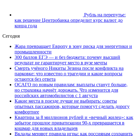
Рубль на перепутье:
как решение Центробанка определит курс валют до
конца года
Сегодня
Жара превращает Европу в зону риска для энергетики и
промышленности
300 баллов ЕГЭ — и без бюджета: почему высший
результат не гарантирует место в вузе мечты
Смерть учёного Никиты Зезина после конфликта на
парковке: что известно о трагедии и какие вопросы
остаются без ответа
ОСАГО по новым правилам: выплаты станут больше,
но страховка начнёт дорожать. Что изменится для
российских автомобилистов с 1 августа
Какие места в поезде лучше не выбирать: советы
опытных пассажиров, которые помогут сделать дорогу
комфортнее
Квартира за 8 миллионов рублей и «вечный жилец»: как
забытое прошлое приватизации 90-х превращается в
кошмар для новых владельцев
Вклады меняют правила игры: как россиянам сохранить