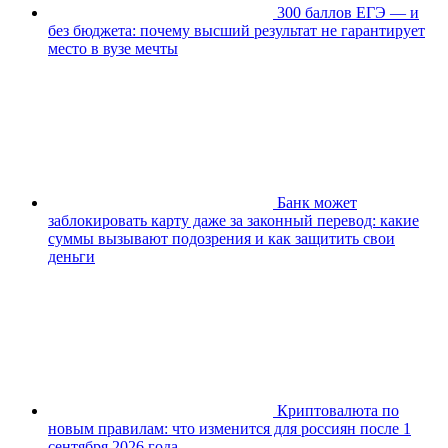
300 баллов ЕГЭ — и
без бюджета: почему высший результат не гарантирует
место в вузе мечты
Банк может
заблокировать карту даже за законный перевод: какие
суммы вызывают подозрения и как защитить свои
деньги
Криптовалюта по
новым правилам: что изменится для россиян после 1
сентября 2026 года