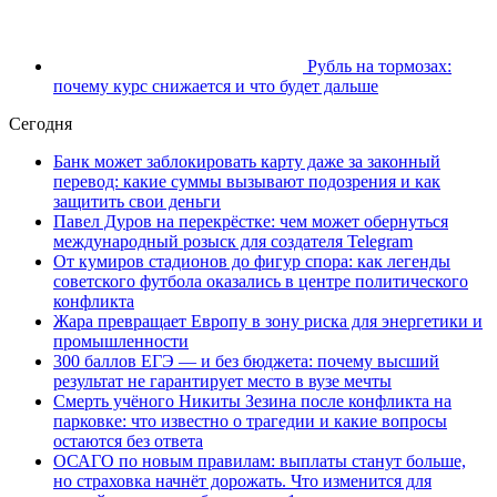
Рубль на тормозах:
почему курс снижается и что будет дальше
Сегодня
Банк может заблокировать карту даже за законный
перевод: какие суммы вызывают подозрения и как
защитить свои деньги
Павел Дуров на перекрёстке: чем может обернуться
международный розыск для создателя Telegram
От кумиров стадионов до фигур спора: как легенды
советского футбола оказались в центре политического
конфликта
Жара превращает Европу в зону риска для энергетики и
промышленности
300 баллов ЕГЭ — и без бюджета: почему высший
результат не гарантирует место в вузе мечты
Смерть учёного Никиты Зезина после конфликта на
парковке: что известно о трагедии и какие вопросы
остаются без ответа
ОСАГО по новым правилам: выплаты станут больше,
но страховка начнёт дорожать. Что изменится для