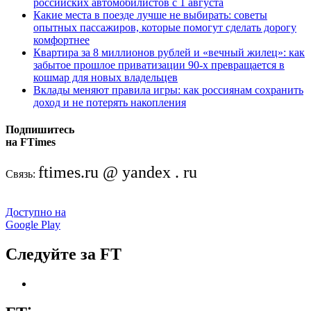
российских автомобилистов с 1 августа
Какие места в поезде лучше не выбирать: советы
опытных пассажиров, которые помогут сделать дорогу
комфортнее
Квартира за 8 миллионов рублей и «вечный жилец»: как
забытое прошлое приватизации 90-х превращается в
кошмар для новых владельцев
Вклады меняют правила игры: как россиянам сохранить
доход и не потерять накопления
Подпишитесь
на FTimes
ftimes.ru @ yandex . ru
Связь:
Доступно на
Google Play
Следуйте за FT