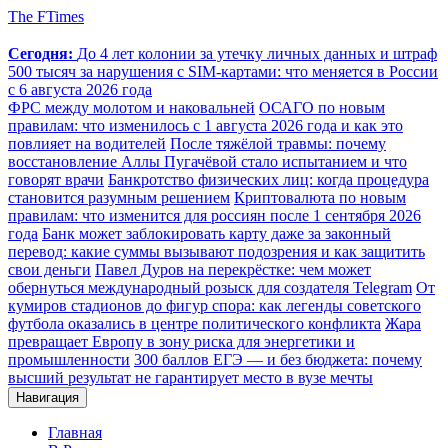
The FTimes
Сегодня:
До 4 лет колонии за утечку личных данных и штраф
500 тысяч за нарушения с SIM-картами: что меняется в России
с 6 августа 2026 года
ФРС между молотом и наковальней
ОСАГО по новым
правилам: что изменилось с 1 августа 2026 года и как это
повлияет на водителей
После тяжёлой травмы: почему
восстановление Аллы Пугачёвой стало испытанием и что
говорят врачи
Банкротство физических лиц: когда процедура
становится разумным решением
Криптовалюта по новым
правилам: что изменится для россиян после 1 сентября 2026
года
Банк может заблокировать карту даже за законный
перевод: какие суммы вызывают подозрения и как защитить
свои деньги
Павел Дуров на перекрёстке: чем может
обернуться международный розыск для создателя Telegram
От
кумиров стадионов до фигур спора: как легенды советского
футбола оказались в центре политического конфликта
Жара
превращает Европу в зону риска для энергетики и
промышленности
300 баллов ЕГЭ — и без бюджета: почему
высший результат не гарантирует место в вузе мечты
Навигация
Главная