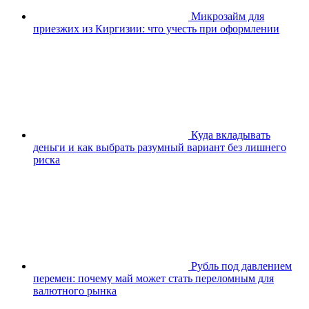
Микрозайм для
приезжих из Киргизии: что учесть при оформлении
Куда вкладывать
деньги и как выбрать разумный вариант без лишнего
риска
Рубль под давлением
перемен: почему май может стать переломным для
валютного рынка