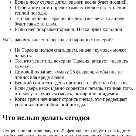
Если в лесу стучит дятел, значит, весна будет поздней.
Щебетание синиц предсказывает скорое наступление
теплой погоды.
Теплый день на Тарасия обычно означает, что апрель
будет также теплым.
Если снег покрывает крыши, Пасха будет холодной.
На Тарасия также есть несколько народных поверий:
На Тарасия нельзя спать днем, иначе «кумоха» может
напасть.
Тот, кто уснет под вечер на Тарасия, рискует «наспать
кумаху».
Домовой охраняет кумаху 25 февраля, чтобы она не
приносила вреда людям.
Вешний сон в этот день приносит слабость и болезни.
Если дверь неожиданно сорвется с петель, это знак того,
что могут случиться смерть, пожар или эпидемия.
Когда грачи начинают строить гнезда, это предвещает
установление стабильной погоды.
Что нельзя делать сегодня
Существовало поверье, что 25 февраля не следует спать днем,
чтобы избежать нападения кумахи (лихорадки). Говорили, что