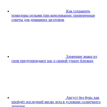
Как сохранить
помидоры целыми при консервации: проверенные
советы для домашних заготовок
Зловещие знаки из
снов предупреждают нас о скорой утрате близких
Август без бурь: как
пройдёт последний месяц лета в условиях солнечного
затишья