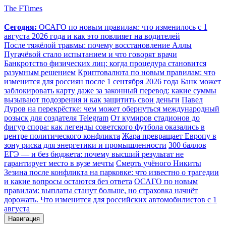
The FTimes
Сегодня:
ОСАГО по новым правилам: что изменилось с 1
августа 2026 года и как это повлияет на водителей
После тяжёлой травмы: почему восстановление Аллы
Пугачёвой стало испытанием и что говорят врачи
Банкротство физических лиц: когда процедура становится
разумным решением
Криптовалюта по новым правилам: что
изменится для россиян после 1 сентября 2026 года
Банк может
заблокировать карту даже за законный перевод: какие суммы
вызывают подозрения и как защитить свои деньги
Павел
Дуров на перекрёстке: чем может обернуться международный
розыск для создателя Telegram
От кумиров стадионов до
фигур спора: как легенды советского футбола оказались в
центре политического конфликта
Жара превращает Европу в
зону риска для энергетики и промышленности
300 баллов
ЕГЭ — и без бюджета: почему высший результат не
гарантирует место в вузе мечты
Смерть учёного Никиты
Зезина после конфликта на парковке: что известно о трагедии
и какие вопросы остаются без ответа
ОСАГО по новым
правилам: выплаты станут больше, но страховка начнёт
дорожать. Что изменится для российских автомобилистов с 1
августа
Навигация