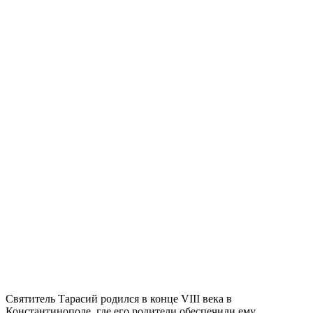
Святитель Тарасий родился в конце VIII века в
Константинополе, где его родители обеспечили ему