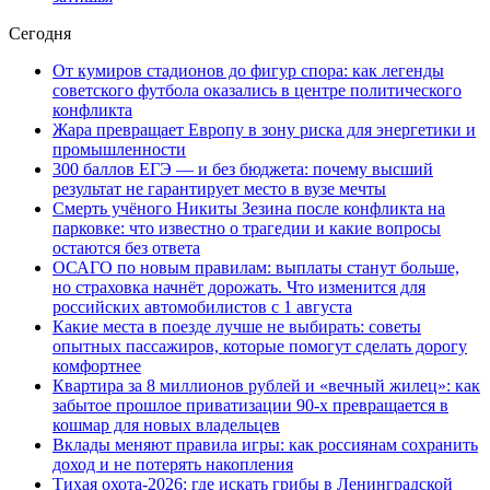
Сегодня
От кумиров стадионов до фигур спора: как легенды
советского футбола оказались в центре политического
конфликта
Жара превращает Европу в зону риска для энергетики и
промышленности
300 баллов ЕГЭ — и без бюджета: почему высший
результат не гарантирует место в вузе мечты
Смерть учёного Никиты Зезина после конфликта на
парковке: что известно о трагедии и какие вопросы
остаются без ответа
ОСАГО по новым правилам: выплаты станут больше,
но страховка начнёт дорожать. Что изменится для
российских автомобилистов с 1 августа
Какие места в поезде лучше не выбирать: советы
опытных пассажиров, которые помогут сделать дорогу
комфортнее
Квартира за 8 миллионов рублей и «вечный жилец»: как
забытое прошлое приватизации 90-х превращается в
кошмар для новых владельцев
Вклады меняют правила игры: как россиянам сохранить
доход и не потерять накопления
Тихая охота-2026: где искать грибы в Ленинградской