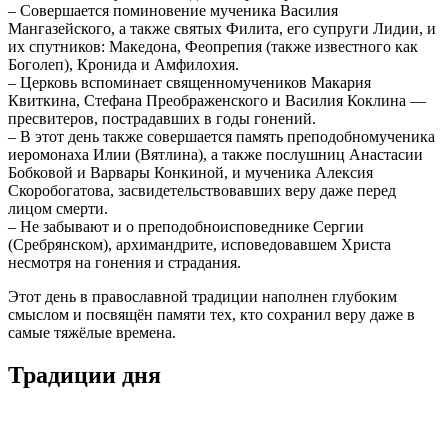
– Совершается поминовение мученика Василия
Мангазейского, а также святых Филита, его супруги Лидии, и
их спутников: Македона, Феопрепия (также известного как
Боголеп), Кронида и Амфилохия.
– Церковь вспоминает священномучеников Макария
Квиткина, Стефана Преображенского и Василия Коклина —
пресвитеров, пострадавших в годы гонений.
– В этот день также совершается память преподобномученика
иеромонаха Илии (Вятлина), а также послушниц Анастасии
Бобковой и Варвары Конкиной, и мученика Алексия
Скоробогатова, засвидетельствовавших веру даже перед
лицом смерти.
– Не забывают и о преподобноисповеднике Сергии
(Сребрянском), архимандрите, исповедовавшем Христа
несмотря на гонения и страдания.
Этот день в православной традиции наполнен глубоким
смыслом и посвящён памяти тех, кто сохранил веру даже в
самые тяжёлые времена.
Традиции дня