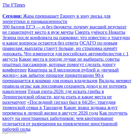
The FTimes
Сегодня:
Жара превращает Европу в зону риска для
энергетики и промышленности
300 баллов ЕГЭ — и без бюджета: почему высший результат
не гарантирует место в вузе мечты
Смерть учёного Никиты
Зезина после конфликта на парковке: что известно о трагедии
и какие вопросы остаются без ответа
ОСАГО по новым
правилам: выплаты станут больше, но страховка начнёт
дорожать. Что изменится для российских автомобилистов с 1
августа
Какие места в поезде лучше не выбирать: советы
опытных пассажиров, которые помогут сделать дорогу
комфортнее
Квартира за 8 миллионов рублей и «вечный
жилец»: как забытое прошлое приватизации 90-х
превращается в кошмар для новых владельцев
Вклады меняют
правила игры: как россиянам сохранить доход и не потерять
накопления
Тихая охота-2026: где искать грибы в
Ленинградской области, когда ехать и какие места не
разочаруют
«Последний сигнал был в 04:26»: трагедия
тюменской семьи в Таиланде
Какие знаки зодиака ждут
перемены в личной жизни в августе 2026 года
Как получить
квоту на иностранных работников: чем квотирование
отличается от разрешения на привлечение иностранной
рабочей силы