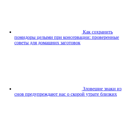
Как сохранить
помидоры целыми при консервации: проверенные
советы для домашних заготовок
Зловещие знаки из
снов предупреждают нас о скорой утрате близких