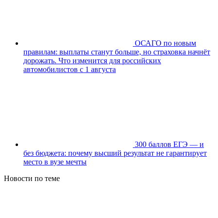
ОСАГО по новым
правилам: выплаты станут больше, но страховка начнёт
дорожать. Что изменится для российских
автомобилистов с 1 августа
300 баллов ЕГЭ — и
без бюджета: почему высший результат не гарантирует
место в вузе мечты
Новости по теме