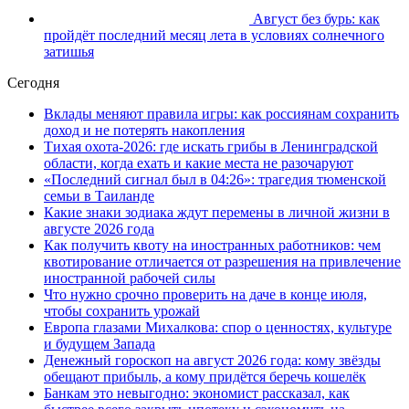
Август без бурь: как
пройдёт последний месяц лета в условиях солнечного
затишья
Сегодня
Вклады меняют правила игры: как россиянам сохранить
доход и не потерять накопления
Тихая охота-2026: где искать грибы в Ленинградской
области, когда ехать и какие места не разочаруют
«Последний сигнал был в 04:26»: трагедия тюменской
семьи в Таиланде
Какие знаки зодиака ждут перемены в личной жизни в
августе 2026 года
Как получить квоту на иностранных работников: чем
квотирование отличается от разрешения на привлечение
иностранной рабочей силы
Что нужно срочно проверить на даче в конце июля,
чтобы сохранить урожай
Европа глазами Михалкова: спор о ценностях, культуре
и будущем Запада
Денежный гороскоп на август 2026 года: кому звёзды
обещают прибыль, а кому придётся беречь кошелёк
Банкам это невыгодно: экономист рассказал, как