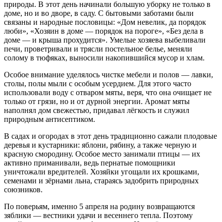
природы. В этот день начинали большую уборку не только в
доме, но и во дворе, в саду. С бытовыми заботами были
связаны и народные пословицы: «Дом невелик, да порядок
люби», «Хозяин в доме — порядок на пороге», «Без дела в
доме — и крыша прохудится». Умелые хозяева выбеливали
печи, проветривали и трясли постельное белье, меняли
солому в тюфяках, выносили накопившийся мусор и хлам.
Особое внимание уделялось чистке мебели и полов — лавки,
столы, полы мыли с особым усердием. Для этого часто
использовали воду с отваром мяты, веря, что она очищает не
только от грязи, но и от дурной энергии. Аромат мяты
наполнял дом свежестью, придавал лёгкость и служил
природным антисептиком.
В садах и огородах в этот день традиционно сажали плодовые
деревья и кустарники: яблони, рябину, а также черную и
красную смородину. Особое место занимали птицы — их
активно приманивали, ведь пернатые помощники
уничтожали вредителей. Хозяйки угощали их крошками,
семенами и зёрнами льна, стараясь задобрить природных
союзников.
По поверьям, именно 5 апреля на родину возвращаются
зяблики — вестники удачи и весеннего тепла. Поэтому