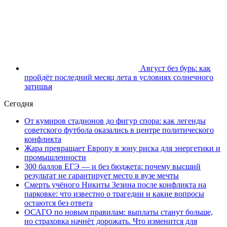
Август без бурь: как
пройдёт последний месяц лета в условиях солнечного
затишья
Сегодня
От кумиров стадионов до фигур спора: как легенды
советского футбола оказались в центре политического
конфликта
Жара превращает Европу в зону риска для энергетики и
промышленности
300 баллов ЕГЭ — и без бюджета: почему высший
результат не гарантирует место в вузе мечты
Смерть учёного Никиты Зезина после конфликта на
парковке: что известно о трагедии и какие вопросы
остаются без ответа
ОСАГО по новым правилам: выплаты станут больше,
но страховка начнёт дорожать. Что изменится для