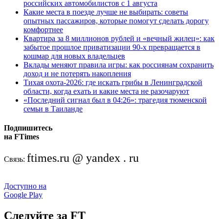
российских автомобилистов с 1 августа
Какие места в поезде лучше не выбирать: советы
опытных пассажиров, которые помогут сделать дорогу
комфортнее
Квартира за 8 миллионов рублей и «вечный жилец»: как
забытое прошлое приватизации 90-х превращается в
кошмар для новых владельцев
Вклады меняют правила игры: как россиянам сохранить
доход и не потерять накопления
Тихая охота-2026: где искать грибы в Ленинградской
области, когда ехать и какие места не разочаруют
«Последний сигнал был в 04:26»: трагедия тюменской
семьи в Таиланде
Подпишитесь
на FTimes
ftimes.ru @ yandex . ru
Связь:
Доступно на
Google Play
Следуйте за FT