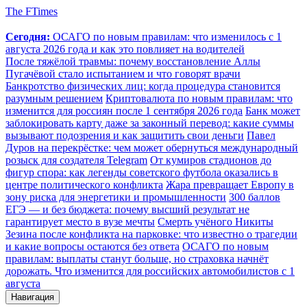
The FTimes
Сегодня:
ОСАГО по новым правилам: что изменилось с 1
августа 2026 года и как это повлияет на водителей
После тяжёлой травмы: почему восстановление Аллы
Пугачёвой стало испытанием и что говорят врачи
Банкротство физических лиц: когда процедура становится
разумным решением
Криптовалюта по новым правилам: что
изменится для россиян после 1 сентября 2026 года
Банк может
заблокировать карту даже за законный перевод: какие суммы
вызывают подозрения и как защитить свои деньги
Павел
Дуров на перекрёстке: чем может обернуться международный
розыск для создателя Telegram
От кумиров стадионов до
фигур спора: как легенды советского футбола оказались в
центре политического конфликта
Жара превращает Европу в
зону риска для энергетики и промышленности
300 баллов
ЕГЭ — и без бюджета: почему высший результат не
гарантирует место в вузе мечты
Смерть учёного Никиты
Зезина после конфликта на парковке: что известно о трагедии
и какие вопросы остаются без ответа
ОСАГО по новым
правилам: выплаты станут больше, но страховка начнёт
дорожать. Что изменится для российских автомобилистов с 1
августа
Навигация