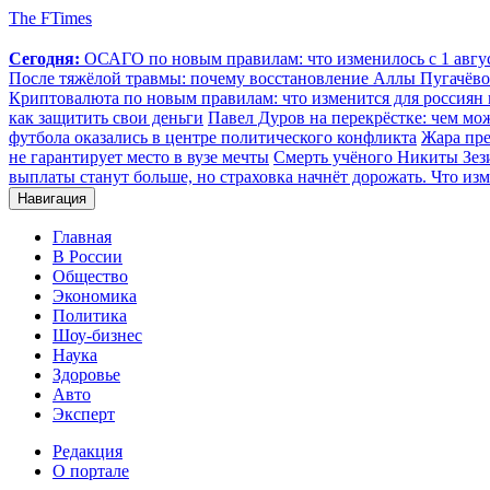
The FTimes
Сегодня:
ОСАГО по новым правилам: что изменилось с 1 август
После тяжёлой травмы: почему восстановление Аллы Пугачёвой
Криптовалюта по новым правилам: что изменится для россиян п
как защитить свои деньги
Павел Дуров на перекрёстке: чем мо
футбола оказались в центре политического конфликта
Жара пре
не гарантирует место в вузе мечты
Смерть учёного Никиты Зезин
выплаты станут больше, но страховка начнёт дорожать. Что изм
Навигация
Главная
В России
Общество
Экономика
Политика
Шоу-бизнес
Наука
Здоровье
Авто
Эксперт
Редакция
О портале