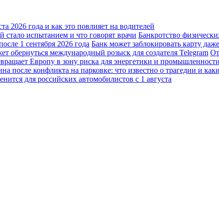
а 2026 года и как это повлияет на водителей
 стало испытанием и что говорят врачи
Банкротство физически
осле 1 сентября 2026 года
Банк может заблокировать карту даж
жет обернуться международный розыск для создателя Telegram
От
вращает Европу в зону риска для энергетики и промышленност
а после конфликта на парковке: что известно о трагедии и каки
енится для российских автомобилистов с 1 августа