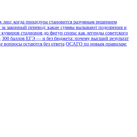
х лиц: когда процедура становится разумным решением
е за законный перевод: какие суммы вызывают подозрения и
 кумиров стадионов до фигур спора: как легенды советского
и
300 баллов ЕГЭ — и без бюджета: почему высший результат
е вопросы остаются без ответа
ОСАГО по новым правилам: