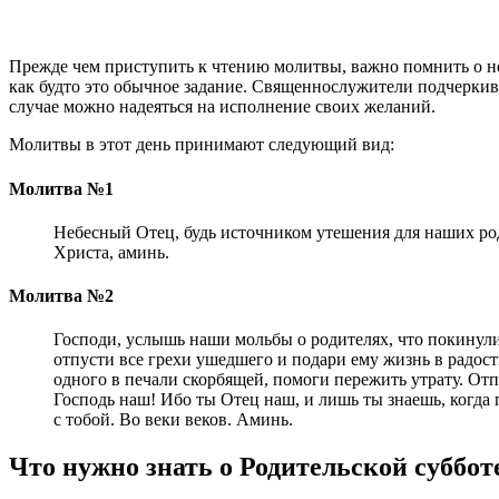
Прежде чем приступить к чтению молитвы, важно помнить о нес
как будто это обычное задание. Священнослужители подчеркиваю
случае можно надеяться на исполнение своих желаний.
Молитвы в этот день принимают следующий вид:
Молитва №1
Небесный Отец, будь источником утешения для наших роди
Христа, аминь.
Молитва №2
Господи, услышь наши мольбы о родителях, что покинули
отпусти все грехи ушедшего и подари ему жизнь в радост
одного в печали скорбящей, помоги пережить утрату. Отп
Господь наш! Ибо ты Отец наш, и лишь ты знаешь, когда 
с тобой. Во веки веков. Аминь.
Что нужно знать о Родительской субботе