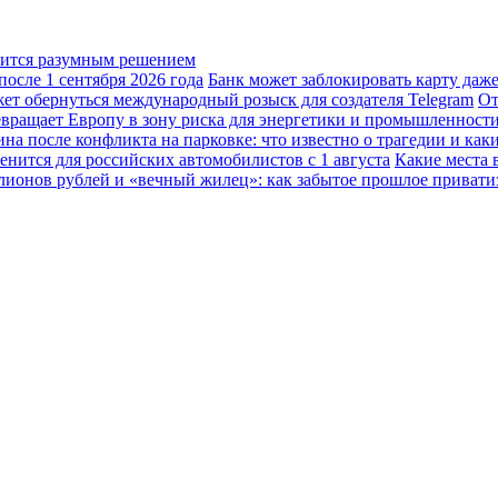
овится разумным решением
осле 1 сентября 2026 года
Банк может заблокировать карту даж
жет обернуться международный розыск для создателя Telegram
От
вращает Европу в зону риска для энергетики и промышленност
а после конфликта на парковке: что известно о трагедии и каки
енится для российских автомобилистов с 1 августа
Какие места 
лионов рублей и «вечный жилец»: как забытое прошлое привати