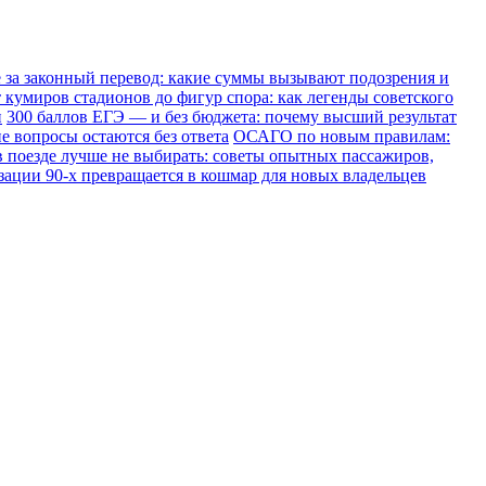
е за законный перевод: какие суммы вызывают подозрения и
 кумиров стадионов до фигур спора: как легенды советского
и
300 баллов ЕГЭ — и без бюджета: почему высший результат
е вопросы остаются без ответа
ОСАГО по новым правилам:
в поезде лучше не выбирать: советы опытных пассажиров,
зации 90-х превращается в кошмар для новых владельцев