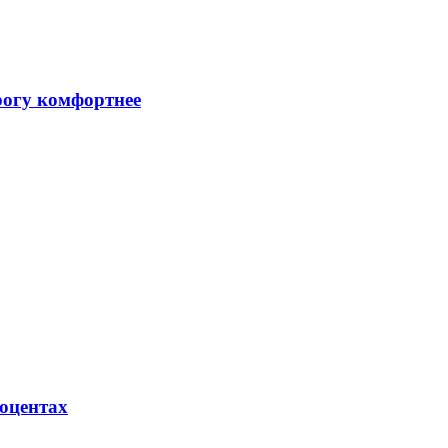
рогу комфортнее
роцентах