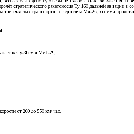
сего 9 мая задействуют свыше 130 образцов вооружения и воен
пролёт стратегического ракетоносца Ту-160 дальней авиации в 
а три тяжелых транспортных вертолёта Ми-26, за ними пролетят
а
молётах Су-30см и МиГ-29;
орости от 200 до 550 км/ час.