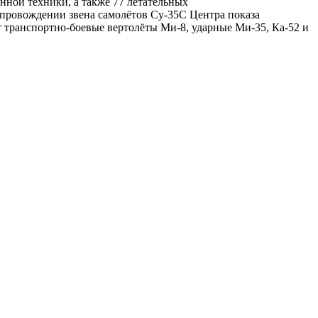
ной техники, а также 77 летательных
сопровождении звена самолётов Су-35С Центра показа
 транспортно-боевые вертолёты Ми-8, ударные Ми-35, Ка-52 и