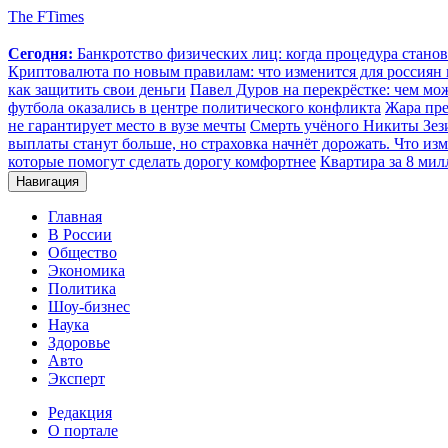
The FTimes
Сегодня:
Банкротство физических лиц: когда процедура стан
Криптовалюта по новым правилам: что изменится для россиян п
как защитить свои деньги
Павел Дуров на перекрёстке: чем мо
футбола оказались в центре политического конфликта
Жара пре
не гарантирует место в вузе мечты
Смерть учёного Никиты Зезин
выплаты станут больше, но страховка начнёт дорожать. Что изм
которые помогут сделать дорогу комфортнее
Квартира за 8 мил
Навигация
Главная
В России
Общество
Экономика
Политика
Шоу-бизнес
Наука
Здоровье
Авто
Эксперт
Редакция
О портале