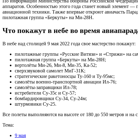
По информации Министерства обороны Российской Федерации, в
аппаратов. Особенностью этого года станет новый элемент — 
авиационной техники. Также впервые откроют авиачасть Парад
пилотажная группа «Беркуты» на Ми-28Н.
Что покажут в небе во время авиапарад
В небе над столицей 9 мая 2022 года свое мастерство покажут:
пилотажные группы «Русские Витязи» и «Стрижи» на са
пилотажная группа «Беркуты» на Ми-28Н;
вертолёты Ми-26, Ми-8, Ми-35, Ка-52;
сверхзвуковой самолет МиГ-31К;
стратегические ракетоносцы Ту-160 и Ту-95мс;
самолёты военно-транспортной авиации Ил-76;
самолёты-заправщики Ил-78;
истребители Су-35с и Су-57;
бомбардировщики Су-34, Су-24м;
штурмовики Су-25.
Все полеты выполняются на высоте от 180 до 550 метров и на ск
Тема:
9 мая