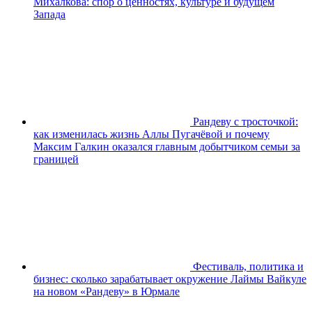
Михалкова: спор о ценностях, культуре и будущем
Запада
Рандеву с тросточкой:
как изменилась жизнь Аллы Пугачёвой и почему
Максим Галкин оказался главным добытчиком семьи за
границей
Фестиваль, политика и
бизнес: сколько зарабатывает окружение Лаймы Вайкуле
на новом «Рандеву» в Юрмале