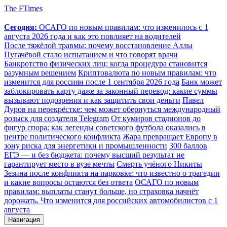
The FTimes
Сегодня:
ОСАГО по новым правилам: что изменилось с 1
августа 2026 года и как это повлияет на водителей
После тяжёлой травмы: почему восстановление Аллы
Пугачёвой стало испытанием и что говорят врачи
Банкротство физических лиц: когда процедура становится
разумным решением
Криптовалюта по новым правилам: что
изменится для россиян после 1 сентября 2026 года
Банк может
заблокировать карту даже за законный перевод: какие суммы
вызывают подозрения и как защитить свои деньги
Павел
Дуров на перекрёстке: чем может обернуться международный
розыск для создателя Telegram
От кумиров стадионов до
фигур спора: как легенды советского футбола оказались в
центре политического конфликта
Жара превращает Европу в
зону риска для энергетики и промышленности
300 баллов
ЕГЭ — и без бюджета: почему высший результат не
гарантирует место в вузе мечты
Смерть учёного Никиты
Зезина после конфликта на парковке: что известно о трагедии
и какие вопросы остаются без ответа
ОСАГО по новым
правилам: выплаты станут больше, но страховка начнёт
дорожать. Что изменится для российских автомобилистов с 1
августа
Навигация