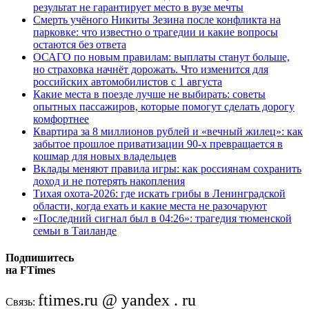
результат не гарантирует место в вузе мечты
Смерть учёного Никиты Зезина после конфликта на
парковке: что известно о трагедии и какие вопросы
остаются без ответа
ОСАГО по новым правилам: выплаты станут больше,
но страховка начнёт дорожать. Что изменится для
российских автомобилистов с 1 августа
Какие места в поезде лучше не выбирать: советы
опытных пассажиров, которые помогут сделать дорогу
комфортнее
Квартира за 8 миллионов рублей и «вечный жилец»: как
забытое прошлое приватизации 90-х превращается в
кошмар для новых владельцев
Вклады меняют правила игры: как россиянам сохранить
доход и не потерять накопления
Тихая охота-2026: где искать грибы в Ленинградской
области, когда ехать и какие места не разочаруют
«Последний сигнал был в 04:26»: трагедия тюменской
семьи в Таиланде
Подпишитесь
на FTimes
ftimes.ru @ yandex . ru
Связь: