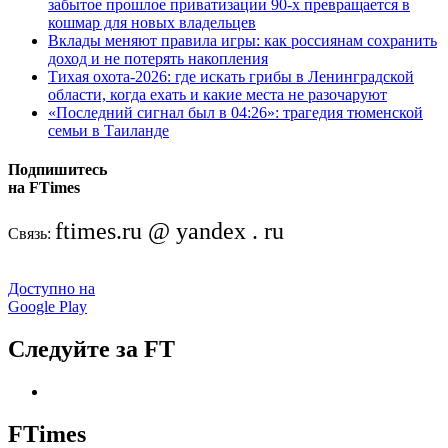
забытое прошлое приватизации 90-х превращается в
кошмар для новых владельцев
Вклады меняют правила игры: как россиянам сохранить
доход и не потерять накопления
Тихая охота-2026: где искать грибы в Ленинградской
области, когда ехать и какие места не разочаруют
«Последний сигнал был в 04:26»: трагедия тюменской
семьи в Таиланде
Подпишитесь
на FTimes
ftimes.ru @ yandex . ru
Связь:
Доступно на
Google Play
Следуйте за FT
FTimes