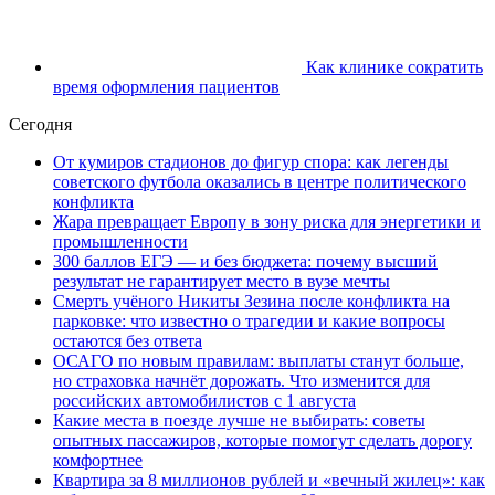
Как клинике сократить
время оформления пациентов
Сегодня
От кумиров стадионов до фигур спора: как легенды
советского футбола оказались в центре политического
конфликта
Жара превращает Европу в зону риска для энергетики и
промышленности
300 баллов ЕГЭ — и без бюджета: почему высший
результат не гарантирует место в вузе мечты
Смерть учёного Никиты Зезина после конфликта на
парковке: что известно о трагедии и какие вопросы
остаются без ответа
ОСАГО по новым правилам: выплаты станут больше,
но страховка начнёт дорожать. Что изменится для
российских автомобилистов с 1 августа
Какие места в поезде лучше не выбирать: советы
опытных пассажиров, которые помогут сделать дорогу
комфортнее
Квартира за 8 миллионов рублей и «вечный жилец»: как