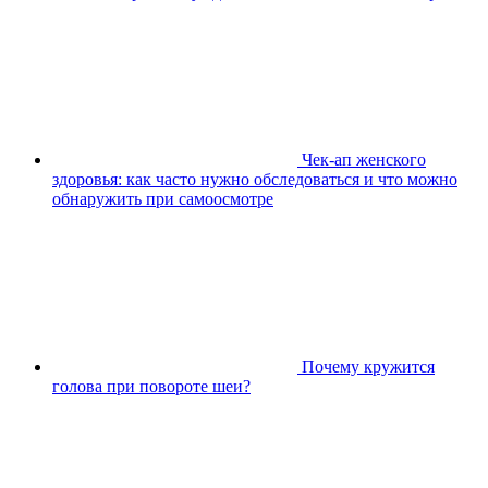
Чек-ап женского
здоровья: как часто нужно обследоваться и что можно
обнаружить при самоосмотре
Почему кружится
голова при повороте шеи?