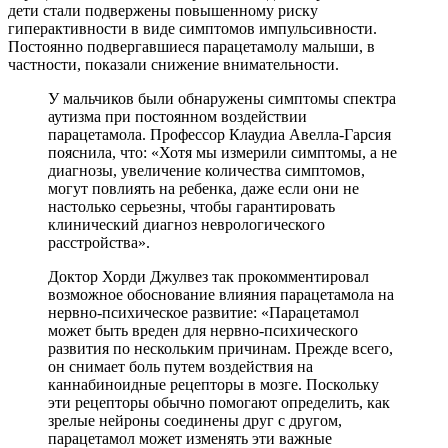
дети стали подвержены повышенному риску
гиперактивности в виде симптомов импульсивности.
Постоянно подвергавшиеся парацетамолу малыши, в
частности, показали снижение внимательности.
У мальчиков были обнаружены симптомы спектра
аутизма при постоянном воздействии
парацетамола. Профессор Клаудиа Авелла-Гарсия
пояснила, что: «Хотя мы измерили симптомы, а не
диагнозы, увеличение количества симптомов,
могут повлиять на ребенка, даже если они не
настолько серьезны, чтобы гарантировать
клинический диагноз неврологического
расстройства».
Доктор Хорди Джулвез так прокомментировал
возможное обоснование влияния парацетамола на
нервно-психическое развитие: «Парацетамол
может быть вреден для нервно-психического
развития по нескольким причинам. Прежде всего,
он снимает боль путем воздействия на
каннабиноидные рецепторы в мозге. Поскольку
эти рецепторы обычно помогают определить, как
зрелые нейроны соединены друг с другом,
парацетамол может изменять эти важные