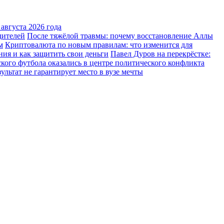
августа 2026 года
дителей
После тяжёлой травмы: почему восстановление Аллы
м
Криптовалюта по новым правилам: что изменится для
ния и как защитить свои деньги
Павел Дуров на перекрёстке:
ского футбола оказались в центре политического конфликта
льтат не гарантирует место в вузе мечты