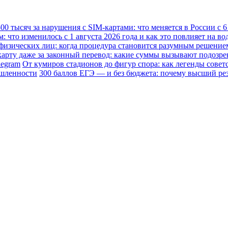
0 тысяч за нарушения с SIM-картами: что меняется в России с 6 
что изменилось с 1 августа 2026 года и как это повлияет на во
физических лиц: когда процедура становится разумным решение
карту даже за законный перевод: какие суммы вызывают подозре
legram
От кумиров стадионов до фигур спора: как легенды совет
ышленности
300 баллов ЕГЭ — и без бюджета: почему высший резу