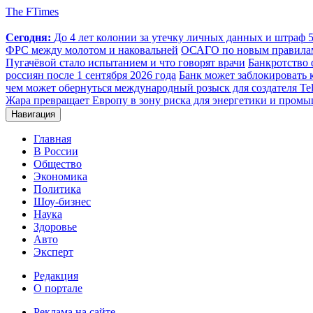
The FTimes
Сегодня:
До 4 лет колонии за утечку личных данных и штраф 50
ФРС между молотом и наковальней
ОСАГО по новым правилам: 
Пугачёвой стало испытанием и что говорят врачи
Банкротство 
россиян после 1 сентября 2026 года
Банк может заблокировать 
чем может обернуться международный розыск для создателя Te
Жара превращает Европу в зону риска для энергетики и пром
Навигация
Главная
В России
Общество
Экономика
Политика
Шоу-бизнес
Наука
Здоровье
Авто
Эксперт
Редакция
О портале
Реклама на сайте