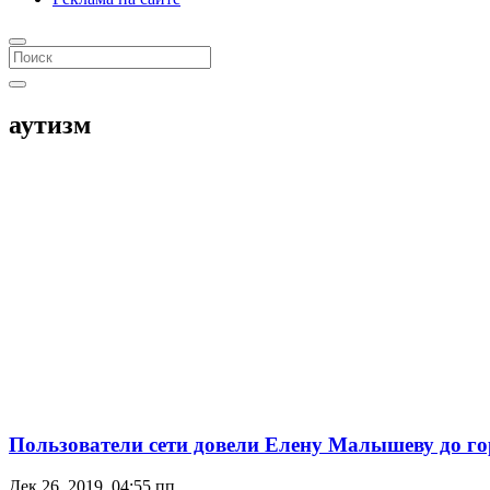
аутизм
Пользователи сети довели Елену Малышеву до го
Дек 26, 2019, 04:55 пп