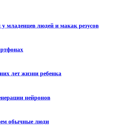
 у младенцев людей и макак резусов
артфонах
них лет жизни ребенка
енерации нейронов
 чем обычные люди