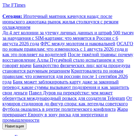
The FTimes
Сегодня:
Ипотечный маятник качнулся назад: после
июньского ажиотажа рынок жилья столкнулся с резким
охлаждением
До 4 лет колонии за утечку личных данных и штраф 500 тысяч
за нарушения с SIM-картами: что меняется в России с 6
августа 2026 года
ФРС между молотом и наковальней
ОСАГО
по новым правилам: что изменилось с 1 августа 2026 года и
как это повлияет на водителей
После тяжёлой травмы: почему
восстановление Аллы Пугачёвой стало испытанием и что
говорят врачи
Банкротство физических лиц: когда процедура
становится разумным решением
Криптовалюта по новым
правилам: что изменится для россиян после 1 сентября 2026
года
Банк может заблокировать карту даже за законный
перевод: какие суммы вызывают подозрения и как защитить
свои деньги
Павел Дуров на перекрёстке: чем может
обернуться международный розыск для создателя Telegram
От
кумиров стадионов до фигур спора: как легенды советского
футбола оказались в центре политического конфликта
Жара
превращает Европу в зону риска для энергетики и
промышленности
Навигация