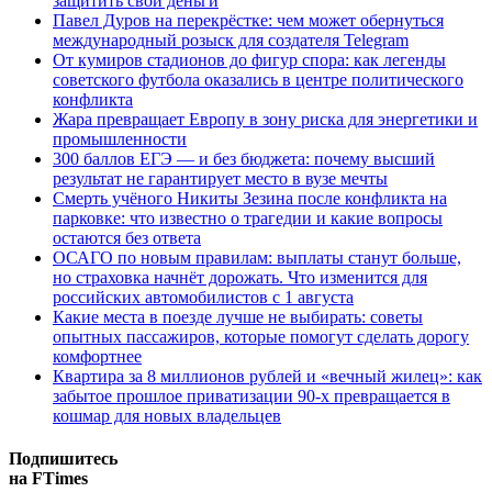
защитить свои деньги
Павел Дуров на перекрёстке: чем может обернуться
международный розыск для создателя Telegram
От кумиров стадионов до фигур спора: как легенды
советского футбола оказались в центре политического
конфликта
Жара превращает Европу в зону риска для энергетики и
промышленности
300 баллов ЕГЭ — и без бюджета: почему высший
результат не гарантирует место в вузе мечты
Смерть учёного Никиты Зезина после конфликта на
парковке: что известно о трагедии и какие вопросы
остаются без ответа
ОСАГО по новым правилам: выплаты станут больше,
но страховка начнёт дорожать. Что изменится для
российских автомобилистов с 1 августа
Какие места в поезде лучше не выбирать: советы
опытных пассажиров, которые помогут сделать дорогу
комфортнее
Квартира за 8 миллионов рублей и «вечный жилец»: как
забытое прошлое приватизации 90-х превращается в
кошмар для новых владельцев
Подпишитесь
на FTimes