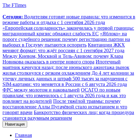
The FTimes
Сегодня:
Водителям готовят новые правила: что изменится в
режиме работы и отдыха с 1 сентября 2026 года
«Европейская солидарность» закончилась у первой границы:
миграционный кризис обнажил слабость ЕС
«Яблоко» на
пороге судебного решения: почему регистрацию партии на
выборах в Госдуму пытаются оспорить
Квитанции ЖКХ
меняют формат: что ждёт россиян с 1 сентября 2027 года
Между Киевом, Москвой и Тель-Авивом: почему Клара
Новикова оказалась в центре нового спора
Ипотечный
маятник качнулся назад: после июньского ажиотажа рынок
жилья столкнулся с резким охлаждением
До 4 лет колонии за
утечку личных данных и штраф 500 тысяч за нарушения с
SIM-картами: что меняется в России с 6 августа 2026 года
ФРС между молотом и наковальней
ОСАГО по новым
правилам: что изменилось с 1 августа 2026 года и как это
повлияет на водителей
После тяжёлой травмы: почему
восстановление Аллы Пугачёвой стало испытанием и что
говорят врачи
Банкротство физических лиц: когда процедура
становится разумным решением
Навигация
Главная