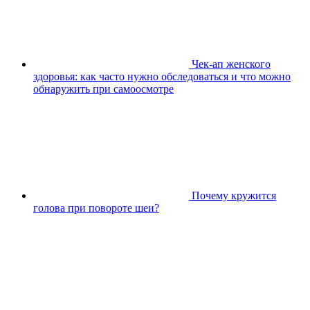
Чек-ап женского
здоровья: как часто нужно обследоваться и что можно
обнаружить при самоосмотре
Почему кружится
голова при повороте шеи?