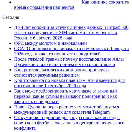
Как клинике сократить
время оформления пациентов
Сегодня
До 4 лет колонии за утечку личных данных и штраф 500
тысяч за нарушения с SIM-картами: что меняется в
России с 6 августа 2026 года
ФРС между молотом и наковальней
ОСАГО по новым правилам: что изменилось с 1 августа
2026 года и как это повлияет на водителей
После тяжёлой травмы: почему восстановление Аллы
Пугачёвой стало испытанием и что говорят врачи
Банкротство физических лиц: когда процедура
становится разумным решением
Криптовалюта по новым правилам: что изменится для
россиян после 1 сентября 2026 года
Банк может заблокировать карту даже за законный
перевод: какие суммы вызывают подозрения и как
защитить свои деньги
Павел Дуров на перекрёстке: чем может обернуться
международный розыск для создателя Telegram
От кумиров стадионов до фигур спора: как легенды
советского футбола оказались в центре политического
конфликта