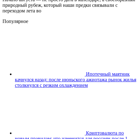
природный рубеж, который наши предки связывали с
переходом лета во
Популярное
Ипотечный маятник
качнулся назад: после июньского ажиотажа рынок жилья
столкнулся с резким охлаждением
Криптовалюта по
новым правилам: что изменится для россиян после 1