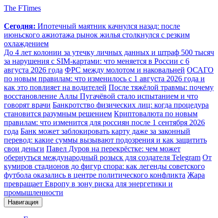
The FTimes
Сегодня:
Ипотечный маятник качнулся назад: после
июньского ажиотажа рынок жилья столкнулся с резким
охлаждением
До 4 лет колонии за утечку личных данных и штраф 500 тысяч
за нарушения с SIM-картами: что меняется в России с 6
августа 2026 года
ФРС между молотом и наковальней
ОСАГО
по новым правилам: что изменилось с 1 августа 2026 года и
как это повлияет на водителей
После тяжёлой травмы: почему
восстановление Аллы Пугачёвой стало испытанием и что
говорят врачи
Банкротство физических лиц: когда процедура
становится разумным решением
Криптовалюта по новым
правилам: что изменится для россиян после 1 сентября 2026
года
Банк может заблокировать карту даже за законный
перевод: какие суммы вызывают подозрения и как защитить
свои деньги
Павел Дуров на перекрёстке: чем может
обернуться международный розыск для создателя Telegram
От
кумиров стадионов до фигур спора: как легенды советского
футбола оказались в центре политического конфликта
Жара
превращает Европу в зону риска для энергетики и
промышленности
Навигация