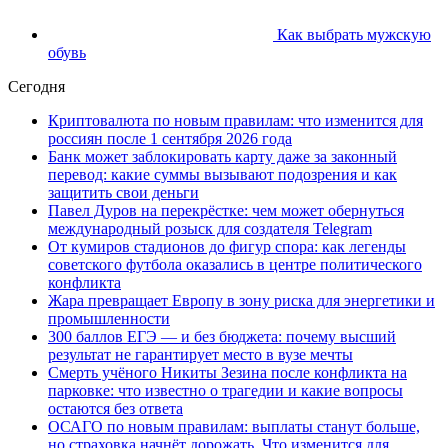
Как выбрать мужскую
обувь
Сегодня
Криптовалюта по новым правилам: что изменится для
россиян после 1 сентября 2026 года
Банк может заблокировать карту даже за законный
перевод: какие суммы вызывают подозрения и как
защитить свои деньги
Павел Дуров на перекрёстке: чем может обернуться
международный розыск для создателя Telegram
От кумиров стадионов до фигур спора: как легенды
советского футбола оказались в центре политического
конфликта
Жара превращает Европу в зону риска для энергетики и
промышленности
300 баллов ЕГЭ — и без бюджета: почему высший
результат не гарантирует место в вузе мечты
Смерть учёного Никиты Зезина после конфликта на
парковке: что известно о трагедии и какие вопросы
остаются без ответа
ОСАГО по новым правилам: выплаты станут больше,
но страховка начнёт дорожать. Что изменится для