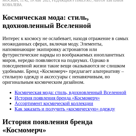
МОСКВА, 11:42, 19 АВГ 2021, РЕДАКЦИЯ FTIMES.RU, АВТОР ЕВГЕНИЯ
КОВАЛЕВА.
Космическая мода: стиль,
вдохновленный Вселенной
Интерес к космосу не ослабевает, находя отражение в самых
неожиданных сферах, включая моду. Элементы,
напоминающие экипировку астронавтов или
футуристические наряды из воображаемых инопланетных
миров, нередко появляются на подиумах. Однако в
повседневной жизни такие вещи оказываются не слишком
удобными. Бренд «Космомерч» предлагает альтернативу –
стильную одежду и аксессуары с ненавязчивым, но
оригинальным космическим дизайном.
Космическая мода: стиль, вдохновленный Вселенной
История появления бренда «Космомерч»
Ассортимент космической коллекции
Как заказать и получить «космическую» одежду
История появления бренда
«Космомерч»