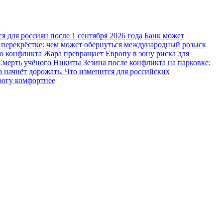
 для россиян после 1 сентября 2026 года
Банк может
 перекрёстке: чем может обернуться международный розыск
го конфликта
Жара превращает Европу в зону риска для
Смерть учёного Никиты Зезина после конфликта на парковке:
 начнёт дорожать. Что изменится для российских
рогу комфортнее