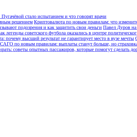
Пугачёвой стало испытанием и что говорят врачи
зумным решением
Криптовалюта по новым правилам: что изменится
ызывают подозрения и как защитить свои деньги
Павел Дуров на
ак легенды советского футбола оказались в центре политическо
а: почему высший результат не гарантирует место в вузе мечты
САГО по новым правилам: выплаты станут больше, но страховка
ирать: советы опытных пассажиров, которые помогут сделать до