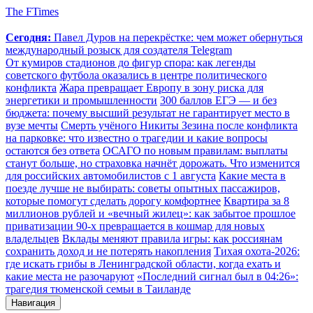
The FTimes
Сегодня:
Павел Дуров на перекрёстке: чем может обернуться
международный розыск для создателя Telegram
От кумиров стадионов до фигур спора: как легенды
советского футбола оказались в центре политического
конфликта
Жара превращает Европу в зону риска для
энергетики и промышленности
300 баллов ЕГЭ — и без
бюджета: почему высший результат не гарантирует место в
вузе мечты
Смерть учёного Никиты Зезина после конфликта
на парковке: что известно о трагедии и какие вопросы
остаются без ответа
ОСАГО по новым правилам: выплаты
станут больше, но страховка начнёт дорожать. Что изменится
для российских автомобилистов с 1 августа
Какие места в
поезде лучше не выбирать: советы опытных пассажиров,
которые помогут сделать дорогу комфортнее
Квартира за 8
миллионов рублей и «вечный жилец»: как забытое прошлое
приватизации 90-х превращается в кошмар для новых
владельцев
Вклады меняют правила игры: как россиянам
сохранить доход и не потерять накопления
Тихая охота-2026:
где искать грибы в Ленинградской области, когда ехать и
какие места не разочаруют
«Последний сигнал был в 04:26»:
трагедия тюменской семьи в Таиланде
Навигация