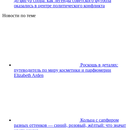
до фигур спора: как легенды советского футбола
оказались в центре политического конфликта
Новости по теме
Роскошь в деталях:
путеводитель по миру косметики и парфюмерии
Elizabeth Arden
Кольца с сапфиром
разных оттенков — синий, розовый, жёлтый: что значат