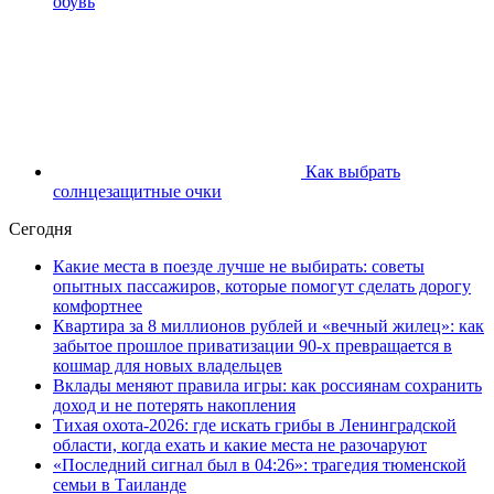
обувь
Как выбрать
солнцезащитные очки
Сегодня
Какие места в поезде лучше не выбирать: советы
опытных пассажиров, которые помогут сделать дорогу
комфортнее
Квартира за 8 миллионов рублей и «вечный жилец»: как
забытое прошлое приватизации 90-х превращается в
кошмар для новых владельцев
Вклады меняют правила игры: как россиянам сохранить
доход и не потерять накопления
Тихая охота-2026: где искать грибы в Ленинградской
области, когда ехать и какие места не разочаруют
«Последний сигнал был в 04:26»: трагедия тюменской
семьи в Таиланде