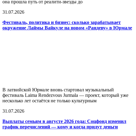
она прошла путь от реалити-звезды до
31.07.2026
Фестиваль, политика и бизнес: сколько зарабатывает
окружение Лаймы Вайкуле на новом «Рандеву» в Юрмале
В латвийской Юрмале вновь стартовал музыкальный
фестиваль Laima Rendezvous Jurmala — проект, который уже
несколько лет остаётся не только культурным
31.07.2026
Выплаты семьям в августе 2026 года: Соцфонд изменил
график перечислений — кому и когда придут деньги