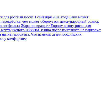
 для россиян после 1 сентября 2026 года
Банк может
 перекрёстке: чем может обернуться международный розыск
го конфликта
Жара превращает Европу в зону риска для
Смерть учёного Никиты Зезина после конфликта на парковке:
 начнёт дорожать. Что изменится для российских
рогу комфортнее