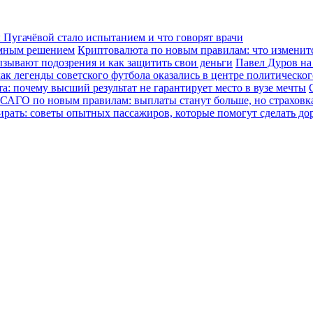
Пугачёвой стало испытанием и что говорят врачи
зумным решением
Криптовалюта по новым правилам: что изменится
ызывают подозрения и как защитить свои деньги
Павел Дуров на
ак легенды советского футбола оказались в центре политическо
а: почему высший результат не гарантирует место в вузе мечты
САГО по новым правилам: выплаты станут больше, но страховка
ирать: советы опытных пассажиров, которые помогут сделать до