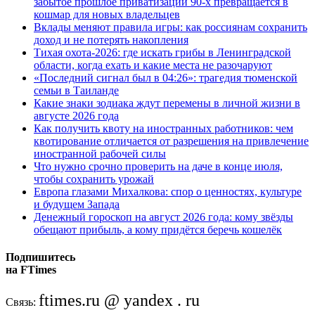
забытое прошлое приватизации 90-х превращается в
кошмар для новых владельцев
Вклады меняют правила игры: как россиянам сохранить
доход и не потерять накопления
Тихая охота-2026: где искать грибы в Ленинградской
области, когда ехать и какие места не разочаруют
«Последний сигнал был в 04:26»: трагедия тюменской
семьи в Таиланде
Какие знаки зодиака ждут перемены в личной жизни в
августе 2026 года
Как получить квоту на иностранных работников: чем
квотирование отличается от разрешения на привлечение
иностранной рабочей силы
Что нужно срочно проверить на даче в конце июля,
чтобы сохранить урожай
Европа глазами Михалкова: спор о ценностях, культуре
и будущем Запада
Денежный гороскоп на август 2026 года: кому звёзды
обещают прибыль, а кому придётся беречь кошелёк
Подпишитесь
на FTimes
ftimes.ru @ yandex . ru
Связь: