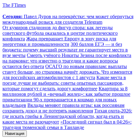
The FTimes
Сегодня:
Павел Дуров на перекрёстке: чем может обернуться
международный розыск для создателя Telegram
От кумиров стадионов до фигур спора: как легенды
советского футбола оказались в центре политического
конфликта
Жара превращает Европу в зону риска для
энергетики и промышленности
300 баллов ЕГЭ — и без
бюджета: почему высший результат не гарантирует место в
вузе мечты
Смерть учёного Никиты Зезина после конфликта
на парковке: что известно о трагедии и какие вопросы
остаются без ответа
ОСАГО по новым правилам: выплаты
станут больше, но страховка начнёт дорожать. Что изменится
для российских автомобилистов с 1 августа
Какие места в
поезде лучше не выбирать: советы опытных пассажиров,
которые помогут сделать дорогу комфортнее
Квартира за 8
миллионов рублей и «вечный жилец»: как забытое прошлое
приватизации 90-х превращается в кошмар для новых
владельцев
Вклады меняют правила игры: как россиянам
сохранить доход и не потерять накопления
Тихая охота-2026:
где искать грибы в Ленинградской области, когда ехать и
какие места не разочаруют
«Последний сигнал был в 04:26»:
трагедия тюменской семьи в Таиланде
Навигация