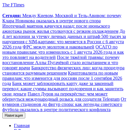
The FTimes
Сегодня:
Между Киевом, Москвой и Тель-Авивом: почему
Клара Новикова оказалась в центре нового спора
Ипотечный маятник качнулся назад: после июньского
ажиотажа рынок жилья столкнулся с резким охлаждением
До
4 лет колонии за утечку личных данных и штраф 500 тысяч за
нарушения с SIM-картами: что меняется в России с 6 августа
2026 года
ФРС между молотом и наковальней
ОСАГО по
новым правилам: что изменилось с 1 августа 2026 года и как
это повлияет на водителей
После тяжёлой травмы: почему
восстановление Аллы Пугачёвой стало испытанием и что
говорят врачи
Банкротство физических лиц: когда процедура
становится разумным решением
Криптовалюта по новым
правилам: что изменится для россиян после 1 сентября 2026
года
Банк может заблокировать карту даже за законный
перевод: какие суммы вызывают подозрения и как защитить
свои деньги
Павел Дуров на перекрёстке: чем может
обернуться международный розыск для создателя Telegram
От
кумиров стадионов до фигур спора: как легенды советского
футбола оказались в центре политического конфликта
Навигация
Главная