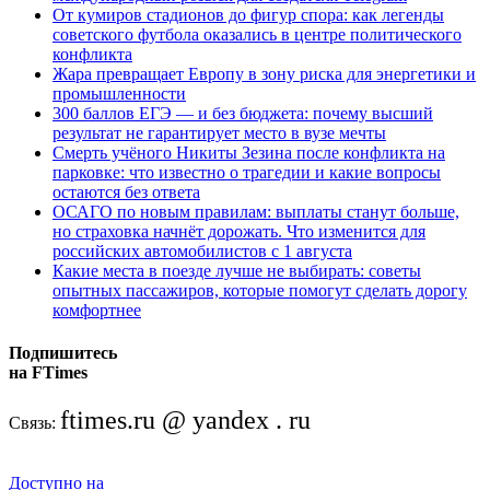
От кумиров стадионов до фигур спора: как легенды
советского футбола оказались в центре политического
конфликта
Жара превращает Европу в зону риска для энергетики и
промышленности
300 баллов ЕГЭ — и без бюджета: почему высший
результат не гарантирует место в вузе мечты
Смерть учёного Никиты Зезина после конфликта на
парковке: что известно о трагедии и какие вопросы
остаются без ответа
ОСАГО по новым правилам: выплаты станут больше,
но страховка начнёт дорожать. Что изменится для
российских автомобилистов с 1 августа
Какие места в поезде лучше не выбирать: советы
опытных пассажиров, которые помогут сделать дорогу
комфортнее
Подпишитесь
на FTimes
ftimes.ru @ yandex . ru
Связь:
Доступно на