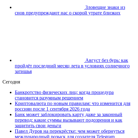
Зловещие знаки из
снов предупреждают нас о скорой утрате близких
Август без бурь: как
пройдёт последний месяц лета в условиях солнечного
затишья
Сегодня
Банкротство физических лиц: когда процедура
становится разумным решением
Криптовалюта по новым правилам: что изменится для
россиян после 1 сентября 2026 года
Банк может заблокировать карту даже за законный
перевод: какие суммы вызывают подозрения и как
защитить свои деньги
Павел Дуров на перекрёстке: чем может обернуться
международный розыск для создателя Telegram