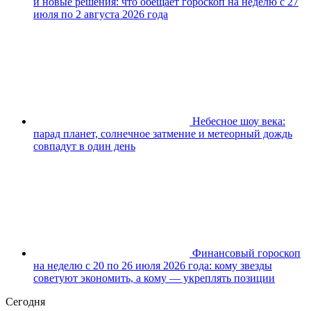
и новые решения: что обещает гороскоп на неделю с 27
июля по 2 августа 2026 года
Небесное шоу века:
парад планет, солнечное затмение и метеорный дождь
совпадут в один день
Финансовый гороскоп
на неделю с 20 по 26 июля 2026 года: кому звезды
советуют экономить, а кому — укреплять позиции
Сегодня