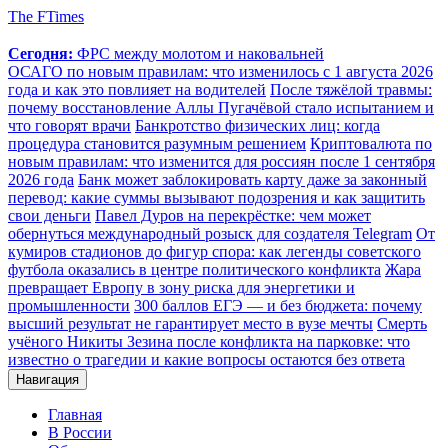
The FTimes
Сегодня:
ФРС между молотом и наковальней
ОСАГО по новым правилам: что изменилось с 1 августа 2026
года и как это повлияет на водителей
После тяжёлой травмы:
почему восстановление Аллы Пугачёвой стало испытанием и
что говорят врачи
Банкротство физических лиц: когда
процедура становится разумным решением
Криптовалюта по
новым правилам: что изменится для россиян после 1 сентября
2026 года
Банк может заблокировать карту даже за законный
перевод: какие суммы вызывают подозрения и как защитить
свои деньги
Павел Дуров на перекрёстке: чем может
обернуться международный розыск для создателя Telegram
От
кумиров стадионов до фигур спора: как легенды советского
футбола оказались в центре политического конфликта
Жара
превращает Европу в зону риска для энергетики и
промышленности
300 баллов ЕГЭ — и без бюджета: почему
высший результат не гарантирует место в вузе мечты
Смерть
учёного Никиты Зезина после конфликта на парковке: что
известно о трагедии и какие вопросы остаются без ответа
Навигация
Главная
В России