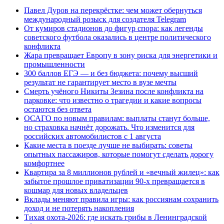
Павел Дуров на перекрёстке: чем может обернуться
международный розыск для создателя Telegram
От кумиров стадионов до фигур спора: как легенды
советского футбола оказались в центре политического
конфликта
Жара превращает Европу в зону риска для энергетики и
промышленности
300 баллов ЕГЭ — и без бюджета: почему высший
результат не гарантирует место в вузе мечты
Смерть учёного Никиты Зезина после конфликта на
парковке: что известно о трагедии и какие вопросы
остаются без ответа
ОСАГО по новым правилам: выплаты станут больше,
но страховка начнёт дорожать. Что изменится для
российских автомобилистов с 1 августа
Какие места в поезде лучше не выбирать: советы
опытных пассажиров, которые помогут сделать дорогу
комфортнее
Квартира за 8 миллионов рублей и «вечный жилец»: как
забытое прошлое приватизации 90-х превращается в
кошмар для новых владельцев
Вклады меняют правила игры: как россиянам сохранить
доход и не потерять накопления
Тихая охота-2026: где искать грибы в Ленинградской