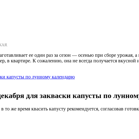
КАЯ.
готавливает ее один раз за сезон — осенью при сборе урожая, а 
ер, в квартире. К сожалению, она не всегда получается вкусной 
ски капусты по лунному календарю
декабря для закваски капусты по лунно
 в то же время квасить капусту рекомендуется, согласовав гото