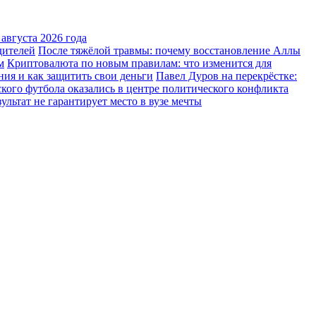
августа 2026 года
дителей
После тяжёлой травмы: почему восстановление Аллы
м
Криптовалюта по новым правилам: что изменится для
ния и как защитить свои деньги
Павел Дуров на перекрёстке:
ского футбола оказались в центре политического конфликта
льтат не гарантирует место в вузе мечты