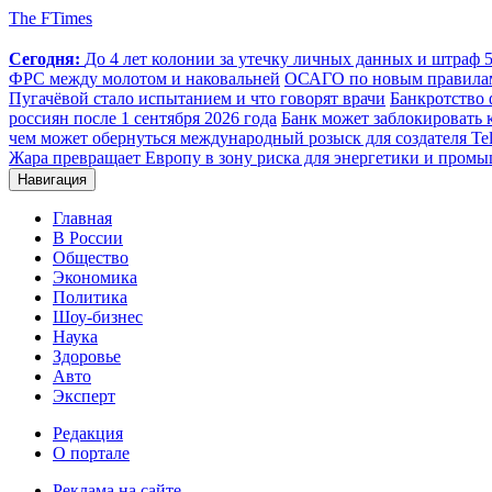
The FTimes
Сегодня:
До 4 лет колонии за утечку личных данных и штраф 50
ФРС между молотом и наковальней
ОСАГО по новым правилам: 
Пугачёвой стало испытанием и что говорят врачи
Банкротство 
россиян после 1 сентября 2026 года
Банк может заблокировать 
чем может обернуться международный розыск для создателя Te
Жара превращает Европу в зону риска для энергетики и пром
Навигация
Главная
В России
Общество
Экономика
Политика
Шоу-бизнес
Наука
Здоровье
Авто
Эксперт
Редакция
О портале
Реклама на сайте