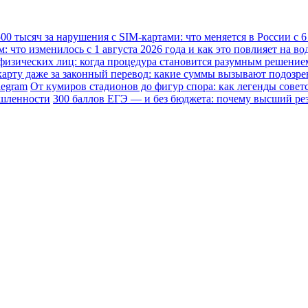
0 тысяч за нарушения с SIM-картами: что меняется в России с 6 
что изменилось с 1 августа 2026 года и как это повлияет на во
физических лиц: когда процедура становится разумным решение
карту даже за законный перевод: какие суммы вызывают подозре
legram
От кумиров стадионов до фигур спора: как легенды совет
ышленности
300 баллов ЕГЭ — и без бюджета: почему высший резу