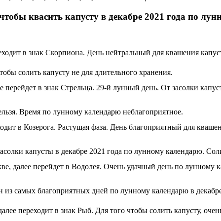
тобы квасить капусту в декабре 2021 года по лу
еходит в знак Скорпиона. День нейтральный для квашения капус
обы солить капусту не для длительного хранения.
 перейдет в знак Стрельца. 29-й лунный день. От засолки капу
ельзя. Время по лунному календарю неблагоприятное.
еходит в Козерога. Растущая фаза. День благоприятный для кваше
асолки капусты в декабре 2021 года по лунному календарю. Соли
скве, далее перейдет в Водолея. Очень удачный день по лунному
н из самых благоприятных дней по лунному календарю в декабре 2
алее переходит в знак Рыб. Для того чтобы солить капусту, очен