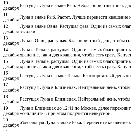
10
Растущая Луна в знаке Рыб. Неблагоприятный знак для
декабря
11
Луна в знаке Рыб. Растет. Лучше перенести квашение 
декабря
12
Луна в знаке Овна. Растущая фаза. Один из самых бла
декабря
засолки.
13
Луна в Овне, растущая. Благоприятный день, чтобы сол
декабря
14
Луна в Тельце, растущая. Один из самых благоприятных
декабря
хранение, так и для квашения, чтобы есть сразу. Капу
15
Луна в Тельце, растущая. Один из самых благоприятных
декабря
хранения, так и для квашения, чтобы есть сразу. Капу
16
Растущая Луна в знаке Тельца. Благоприятный день по
декабря
17
Растущая Луна в Близнецах. Нейтральный день, чтобы к
декабря
18
Растущая Луна в Близнецах. Нейтральный день, чтобы к
декабря
19
Луна в Близнецах до 12:41 по Москве, далее переходи
декабря
«сопливить», при этом получится невкусной.
20
Убывающая Луна в знаке Рака. Перенесите квашение к
декабря