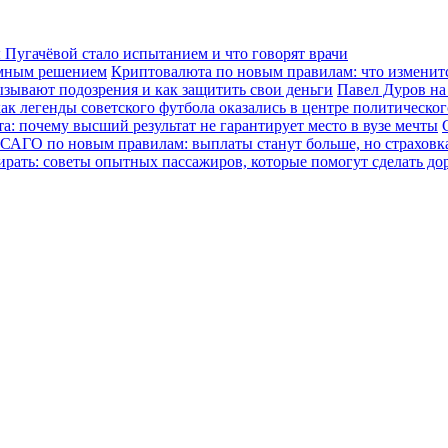
Пугачёвой стало испытанием и что говорят врачи
зумным решением
Криптовалюта по новым правилам: что изменится
ызывают подозрения и как защитить свои деньги
Павел Дуров на
ак легенды советского футбола оказались в центре политическо
а: почему высший результат не гарантирует место в вузе мечты
САГО по новым правилам: выплаты станут больше, но страховка
ирать: советы опытных пассажиров, которые помогут сделать до