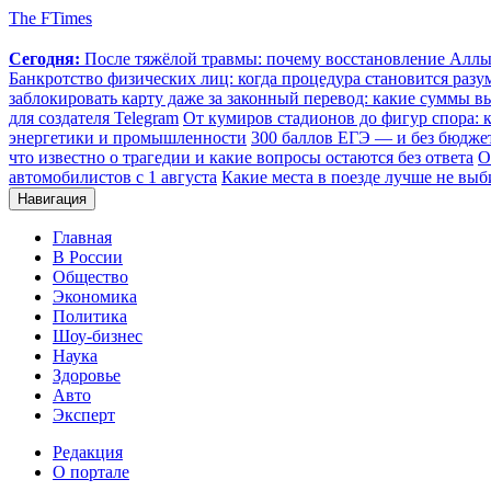
The FTimes
Сегодня:
После тяжёлой травмы: почему восстановление Аллы 
Банкротство физических лиц: когда процедура становится ра
заблокировать карту даже за законный перевод: какие суммы в
для создателя Telegram
От кумиров стадионов до фигур спора: к
энергетики и промышленности
300 баллов ЕГЭ — и без бюджет
что известно о трагедии и какие вопросы остаются без ответа
О
автомобилистов с 1 августа
Какие места в поезде лучше не выб
Навигация
Главная
В России
Общество
Экономика
Политика
Шоу-бизнес
Наука
Здоровье
Авто
Эксперт
Редакция
О портале