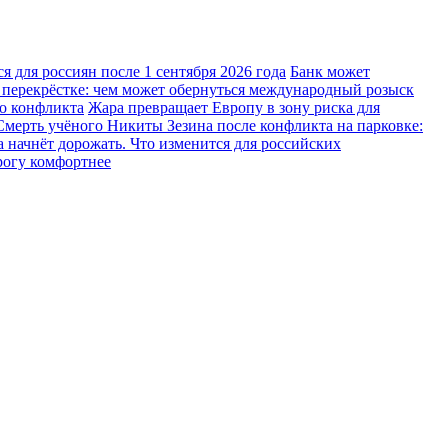
 для россиян после 1 сентября 2026 года
Банк может
 перекрёстке: чем может обернуться международный розыск
го конфликта
Жара превращает Европу в зону риска для
Смерть учёного Никиты Зезина после конфликта на парковке:
 начнёт дорожать. Что изменится для российских
рогу комфортнее