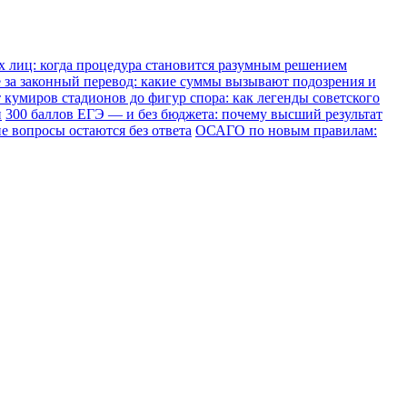
х лиц: когда процедура становится разумным решением
е за законный перевод: какие суммы вызывают подозрения и
 кумиров стадионов до фигур спора: как легенды советского
и
300 баллов ЕГЭ — и без бюджета: почему высший результат
е вопросы остаются без ответа
ОСАГО по новым правилам: