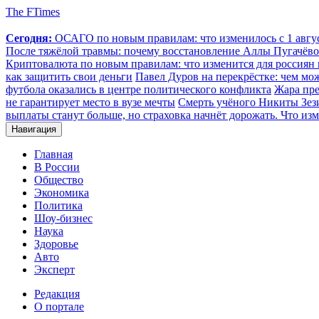
The FTimes
Сегодня:
ОСАГО по новым правилам: что изменилось с 1 август
После тяжёлой травмы: почему восстановление Аллы Пугачёвой
Криптовалюта по новым правилам: что изменится для россиян п
как защитить свои деньги
Павел Дуров на перекрёстке: чем мо
футбола оказались в центре политического конфликта
Жара пре
не гарантирует место в вузе мечты
Смерть учёного Никиты Зезин
выплаты станут больше, но страховка начнёт дорожать. Что изм
Навигация
Главная
В России
Общество
Экономика
Политика
Шоу-бизнес
Наука
Здоровье
Авто
Эксперт
Редакция
О портале