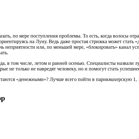
зать, по мере поступления проблемы. То есть, когда волосы от
ориентируясь на Луну. Ведь даже простая стрижка может стать «д
чь неприятности или, по меньшей мере, «блокировать» канал усп
ать.
а, в том числе, летом и ранней осенью. Специалисты назвали лу
ые не только не навредят человеку, но и помогут стать успешнее
ются «денежными»? Лучше всего пойти в парикмахерскую 1, 10, 17
юр