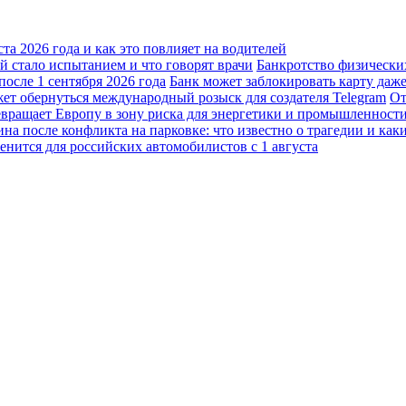
а 2026 года и как это повлияет на водителей
 стало испытанием и что говорят врачи
Банкротство физически
осле 1 сентября 2026 года
Банк может заблокировать карту даж
жет обернуться международный розыск для создателя Telegram
От
вращает Европу в зону риска для энергетики и промышленност
а после конфликта на парковке: что известно о трагедии и каки
енится для российских автомобилистов с 1 августа