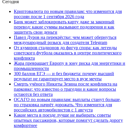
Сегодня
Криптовалюта по новым правилам: что изменится для
россиян после 1 сентября 2026 года
Банк может заблокировать карту даже за законный
перевод: какие суммы вызывают подозрения и как
защитить свои деньги
Павел Дуров на перекрёстке: чем может обернуться
международный розыск для создателя Telegram
От кумиров стадионов до фигур спора: как легенды
советского футбола оказались в центре политического
конфликта
Жара превращает Европу в зону риска для энергетики и
промышленности
300 баллов ЕГЭ — и без бюджета: почему высший
результат не гарантирует место в вузе мечты
Смерть учёного Никиты Зезина после конфликта на
парковке: что известно о трагедии и какие вопросы
остаются без ответа
ОСАГО по новым правилам: выплаты станут больше,
но страховка начнёт дорожать. Что изменится для
российских автомобилистов с 1 августа
Какие места в поезде лучше не выбирать: советы
опытных пассажиров, которые помогут сделать дорогу
комфортнее