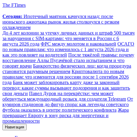
The FTimes
Сегодня:
Ипотечный маятник качнулся назад: после
июньского ажиотажа рынок жилья столкнулся с резким
охлаждением
До 4 лет колонии за утечку личных данных и штраф 500 тысяч
за нарушения с SIM-картами: что меняется в России с 6
августа 2026 года
ФРС между молотом и наковальней
ОСАГО
по новым правилам: что изменилось с 1 августа 2026 года и
как это повлияет на водителей
После тяжёлой травмы: почему
восстановление Аллы Пугачёвой стало испытанием и что
говорят врачи
Банкротство физических лиц: когда процедура
становится разумным решением
Криптовалюта по новым
правилам: что изменится для россиян после 1 сентября 2026
года
Банк может заблокировать карту даже за законный
перевод: какие суммы вызывают подозрения и как защитить
свои деньги
Павел Дуров на перекрёстке: чем может
обернуться международный розыск для создателя Telegram
От
кумиров стадионов до фигур спора: как легенды советского
футбола оказались в центре политического конфликта
Жара
превращает Европу в зону риска для энергетики и
промышленности
Навигация