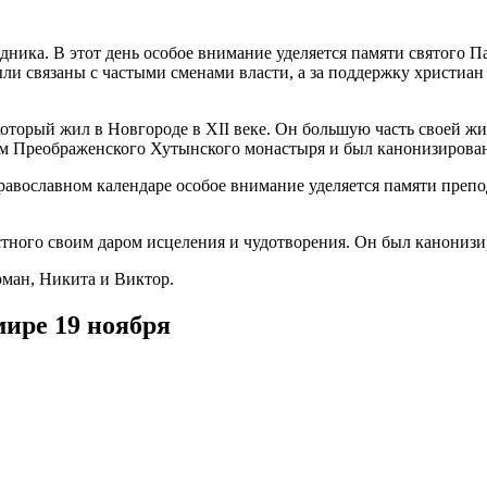
ника. В этот день особое внимание уделяется памяти святого П
и связаны с частыми сменами власти, а за поддержку христиан 
оторый жил в Новгороде в XII веке. Он большую часть своей жи
ем Преображенского Хутынского монастыря и был канонизирован 
 православном календаре особое внимание уделяется памяти преп
стного своим даром исцеления и чудотворения. Он был канонизир
рман, Никита и Виктор.
мире 19 ноября