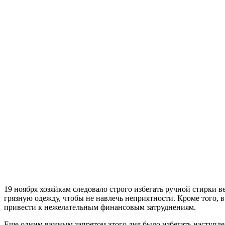
19 ноября хозяйкам следовало строго избегать ручной стирки в
грязную одежду, чтобы не навлечь неприятности. Кроме того, в
привести к нежелательным финансовым затруднениям.
Еще одним важным запретом этого дня было избегать наступлен