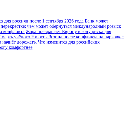
 для россиян после 1 сентября 2026 года
Банк может
 перекрёстке: чем может обернуться международный розыск
го конфликта
Жара превращает Европу в зону риска для
Смерть учёного Никиты Зезина после конфликта на парковке:
 начнёт дорожать. Что изменится для российских
рогу комфортнее