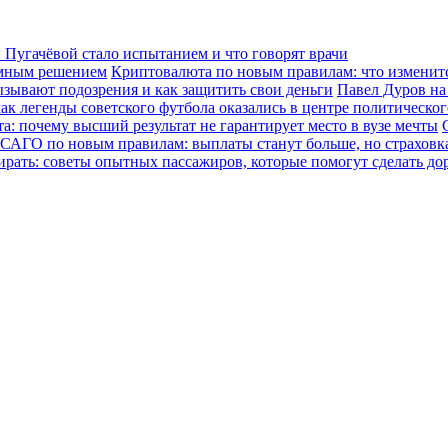
Пугачёвой стало испытанием и что говорят врачи
зумным решением
Криптовалюта по новым правилам: что изменится
ызывают подозрения и как защитить свои деньги
Павел Дуров на
ак легенды советского футбола оказались в центре политическо
а: почему высший результат не гарантирует место в вузе мечты
САГО по новым правилам: выплаты станут больше, но страховка
ирать: советы опытных пассажиров, которые помогут сделать до