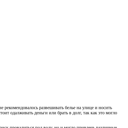
 не рекомендовалось развешивать белье на улице и носить
оит одалживать деньги или брать в долг, так как это могло
риск провалиться под воду, но и могло привлечь различные