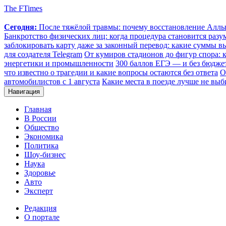
The FTimes
Сегодня:
После тяжёлой травмы: почему восстановление Аллы 
Банкротство физических лиц: когда процедура становится ра
заблокировать карту даже за законный перевод: какие суммы в
для создателя Telegram
От кумиров стадионов до фигур спора: к
энергетики и промышленности
300 баллов ЕГЭ — и без бюджет
что известно о трагедии и какие вопросы остаются без ответа
О
автомобилистов с 1 августа
Какие места в поезде лучше не выб
Навигация
Главная
В России
Общество
Экономика
Политика
Шоу-бизнес
Наука
Здоровье
Авто
Эксперт
Редакция
О портале