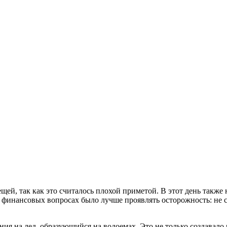
ещей, так как это считалось плохой приметой. В этот день также
 финансовых вопросах было лучше проявлять осторожность: не ст
ия на лед, образующийся на водоемах. Это не только создавало 