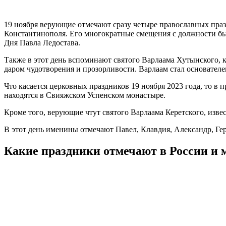
19 ноября верующие отмечают сразу четыре православных празд
Константинополя. Его многократные смещения с должности был
Дня Павла Ледостава.
Также в этот день вспоминают святого Варлаама Хутынского, к
даром чудотворения и прозорливости. Варлаам стал основател
Что касается церковных праздников 19 ноября 2023 года, то в
находятся в Свияжском Успенском монастыре.
Кроме того, верующие чтут святого Варлаама Керетского, изве
В этот день именины отмечают Павел, Клавдия, Александр, Ге
Какие праздники отмечают в России и 