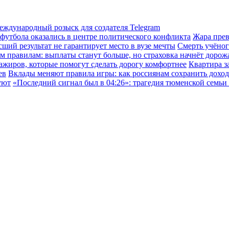
международный розыск для создателя Telegram
 футбола оказались в центре политического конфликта
Жара прев
ший результат не гарантирует место в вузе мечты
Смерть учёног
правилам: выплаты станут больше, но страховка начнёт дорожат
ажиров, которые помогут сделать дорогу комфортнее
Квартира з
ев
Вклады меняют правила игры: как россиянам сохранить доход
уют
«Последний сигнал был в 04:26»: трагедия тюменской семьи