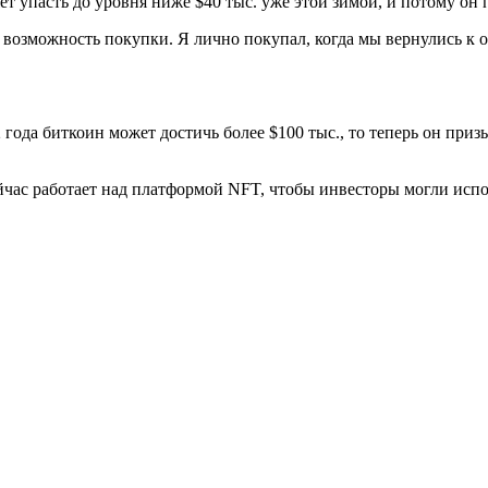
ет упасть до уровня ниже $40 тыс. уже этой зимой, и потому он 
 возможность покупки. Я лично покупал, когда мы вернулись к о
года биткоин может достичь более $100 тыс., то теперь он призы
час работает над платформой NFT, чтобы инвесторы могли испол