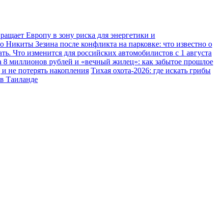
ращает Европу в зону риска для энергетики и
о Никиты Зезина после конфликта на парковке: что известно о
ь. Что изменится для российских автомобилистов с 1 августа
а 8 миллионов рублей и «вечный жилец»: как забытое прошлое
 и не потерять накопления
Тихая охота-2026: где искать грибы
 в Таиланде