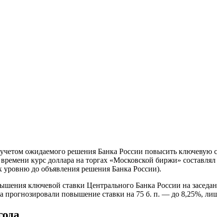
 учетом ожидаемого решения Банка России повысить ключевую ста
 времени курс доллара на торгах «Московской биржи» составлял 7
 к уровню до объявления решения Банка России).
ения ключевой ставки Центрального Банка России на заседании в
 прогнозировали повышение ставки на 75 б. п. — до 8,25%, лишь
года