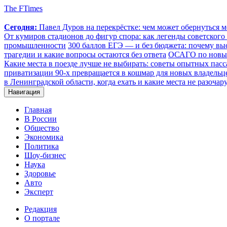
The FTimes
Сегодня:
Павел Дуров на перекрёстке: чем может обернуться 
От кумиров стадионов до фигур спора: как легенды советского
промышленности
300 баллов ЕГЭ — и без бюджета: почему выс
трагедии и какие вопросы остаются без ответа
ОСАГО по новым 
Какие места в поезде лучше не выбирать: советы опытных пасс
приватизации 90-х превращается в кошмар для новых владельц
в Ленинградской области, когда ехать и какие места не разочар
Навигация
Главная
В России
Общество
Экономика
Политика
Шоу-бизнес
Наука
Здоровье
Авто
Эксперт
Редакция
О портале