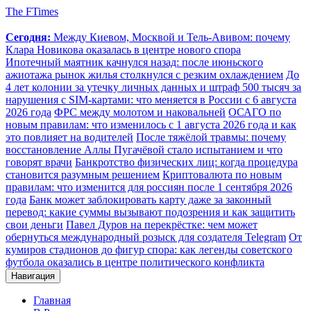
The FTimes
Сегодня:
Между Киевом, Москвой и Тель-Авивом: почему
Клара Новикова оказалась в центре нового спора
Ипотечный маятник качнулся назад: после июньского
ажиотажа рынок жилья столкнулся с резким охлаждением
До
4 лет колонии за утечку личных данных и штраф 500 тысяч за
нарушения с SIM-картами: что меняется в России с 6 августа
2026 года
ФРС между молотом и наковальней
ОСАГО по
новым правилам: что изменилось с 1 августа 2026 года и как
это повлияет на водителей
После тяжёлой травмы: почему
восстановление Аллы Пугачёвой стало испытанием и что
говорят врачи
Банкротство физических лиц: когда процедура
становится разумным решением
Криптовалюта по новым
правилам: что изменится для россиян после 1 сентября 2026
года
Банк может заблокировать карту даже за законный
перевод: какие суммы вызывают подозрения и как защитить
свои деньги
Павел Дуров на перекрёстке: чем может
обернуться международный розыск для создателя Telegram
От
кумиров стадионов до фигур спора: как легенды советского
футбола оказались в центре политического конфликта
Навигация
Главная