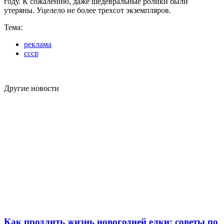
году. К сожалению, даже шедевральные ролики были
утеряны. Уцелело не более трехсот экземпляров.
Тема:
реклама
ссср
Другие новости
Как продлить жизнь новогодней елки: советы по