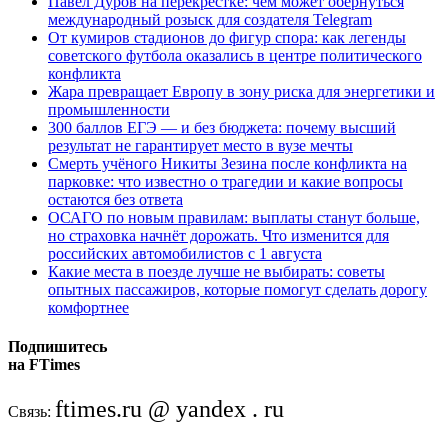
Павел Дуров на перекрёстке: чем может обернуться
международный розыск для создателя Telegram
От кумиров стадионов до фигур спора: как легенды
советского футбола оказались в центре политического
конфликта
Жара превращает Европу в зону риска для энергетики и
промышленности
300 баллов ЕГЭ — и без бюджета: почему высший
результат не гарантирует место в вузе мечты
Смерть учёного Никиты Зезина после конфликта на
парковке: что известно о трагедии и какие вопросы
остаются без ответа
ОСАГО по новым правилам: выплаты станут больше,
но страховка начнёт дорожать. Что изменится для
российских автомобилистов с 1 августа
Какие места в поезде лучше не выбирать: советы
опытных пассажиров, которые помогут сделать дорогу
комфортнее
Подпишитесь
на FTimes
ftimes.ru @ yandex . ru
Связь: