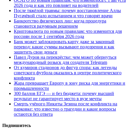
ОСАГО по новым правилам: что изменилось с 1 августа
2026 года и как это повлияет на водителей
После тяжёлой травмы: почему восстановление Аллы
Пугачёвой стало испытанием и что говорят врачи
Банкротство физических лиц: когда процедура
становится разумным решением
Криптовалюта по новым правилам: что изменится для
россиян после 1 сентября 2026 года
Банк может заблокировать карту даже за законный
перевод: какие суммы вызывают подозрения и как
защитить свои деньги
Павел Дуров на перекрёстке: чем может обернуться
международный розыск для создателя Telegram
От кумиров стадионов до фигур спора: как легенды
советского футбола оказались в центре политического
конфликта
Жара превращает Европу в зону риска для энергетики и
промышленности
300 баллов ЕГЭ — и без бюджета: почему высший
результат не гарантирует место в вузе мечты
Смерть учёного Никиты Зезина после конфликта на
парковке: что известно о трагедии и какие вопросы
остаются без ответа
Подпишитесь