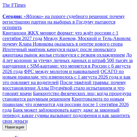
The FTimes
Сегодня:
«Яблоко» на пороге судебного решения: почему
регистрацию партии на выборах в Госдуму пытаются
оспорить
Квитанции ЖКХ меняют формат: что ждёт россиян с 1
сентября 2027 года
Между Киевом, Москвой и Тель-Авивом:
почему Клара Новикова оказалась в центре нового спора
Ипотечный маятник качнулся назад: после июньского
ажиотажа рынок жилья столкнулся с резким охлаждением
До
4 лет колонии за утечку личных данных и штраф 500 тысяч за
нарушения с SIM-картами: что меняется в России с 6 августа
2026 года
ФРС между молотом и наковальней
ОСАГО по
новым правилам: что изменилось с 1 августа 2026 года и как
это повлияет на водителей
После тяжёлой травмы: почему
восстановление Аллы Пугачёвой стало испытанием и что
говорят врачи
Банкротство физических лиц: когда процедура
становится разумным решением
Криптовалюта по новым
правилам: что изменится для россиян после 1 сентября 2026
года
Банк может заблокировать карту даже за законный
перевод: какие суммы вызывают подозрения и как защитить
свои деньги
Навигация