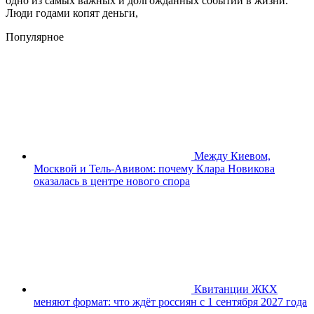
одно из самых важных и долгожданных событий в жизни.
Люди годами копят деньги,
Популярное
Между Киевом,
Москвой и Тель-Авивом: почему Клара Новикова
оказалась в центре нового спора
Квитанции ЖКХ
меняют формат: что ждёт россиян с 1 сентября 2027 года