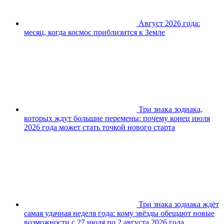
Август 2026 года:
месяц, когда космос приблизится к Земле
Три знака зодиака,
которых ждут большие перемены: почему конец июля
2026 года может стать точкой нового старта
Три знака зодиака ждёт
самая удачная неделя года: кому звёзды обещают новые
возможности с 27 июля по 2 августа 2026 года