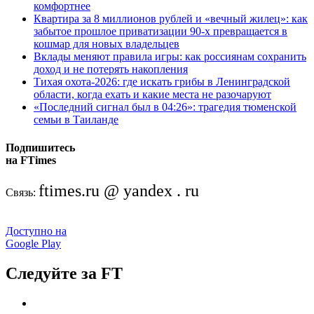
комфортнее
Квартира за 8 миллионов рублей и «вечный жилец»: как
забытое прошлое приватизации 90-х превращается в
кошмар для новых владельцев
Вклады меняют правила игры: как россиянам сохранить
доход и не потерять накопления
Тихая охота-2026: где искать грибы в Ленинградской
области, когда ехать и какие места не разочаруют
«Последний сигнал был в 04:26»: трагедия тюменской
семьи в Таиланде
Подпишитесь
на FTimes
ftimes.ru @ yandex . ru
Связь:
Доступно на
Google Play
Следуйте за FT