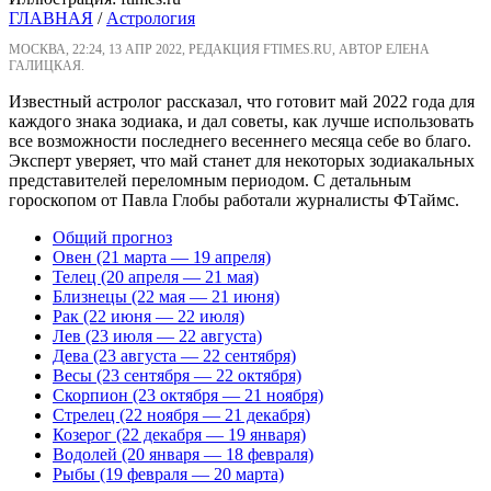
ГЛАВНАЯ
/
Астрология
МОСКВА, 22:24, 13 АПР 2022, РЕДАКЦИЯ FTIMES.RU, АВТОР ЕЛЕНА
ГАЛИЦКАЯ.
Известный астролог рассказал, что готовит май 2022 года для
каждого знака зодиака, и дал советы, как лучше использовать
все возможности последнего весеннего месяца себе во благо.
Эксперт уверяет, что май станет для некоторых зодиакальных
представителей переломным периодом. С детальным
гороскопом от Павла Глобы работали журналисты ФТаймс.
Общий прогноз
Овен (21 марта — 19 апреля)
Телец (20 апреля — 21 мая)
Близнецы (22 мая — 21 июня)
Рак (22 июня — 22 июля)
Лев (23 июля — 22 августа)
Дева (23 августа — 22 сентября)
Весы (23 сентября — 22 октября)
Скорпион (23 октября — 21 ноября)
Стрелец (22 ноября — 21 декабря)
Козерог (22 декабря — 19 января)
Водолей (20 января — 18 февраля)
Рыбы (19 февраля — 20 марта)