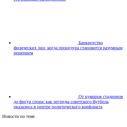
Банкротство
физических лиц: когда процедура становится разумным
решением
От кумиров стадионов
до фигур спора: как легенды советского футбола
оказались в центре политического конфликта
Новости по теме