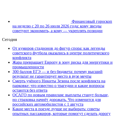
Финансовый гороскоп
на неделю с 20 по 26 июля 2026 года: кому звезды
советуют экономить, а кому — укреплять позиции
Сегодня
От кумиров стадионов до фигур спора: как легенды
советского футбола оказались в центре политического
конфликта
Жара превращает Европу в зону риска для энергетики и
промышленности
300 баллов ЕГЭ — и без бюджета: почему высший
результат не гарантирует место в вузе мечты
Смерть учёного Никиты Зезина после конфликта на
парковке: что известно о трагедии и какие вопросы
остаются без ответа
ОСАГО по новым правилам: выплаты станут больше,
но страховка начнёт дорожать. Что изменится для
российских автомобилистов с 1 августа
Какие места в поезде лучше не выбирать: советы
опытных пассажиров, которые помогут сделать дорогу