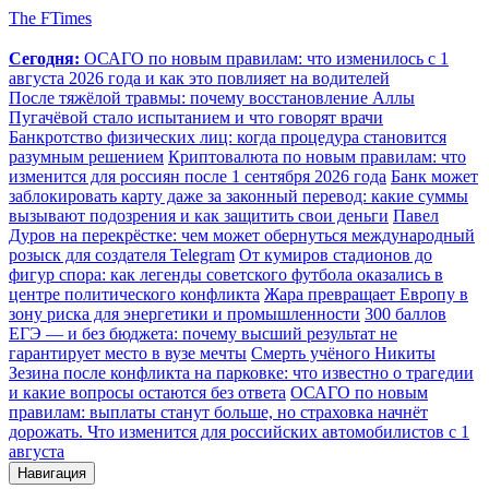
The FTimes
Сегодня:
ОСАГО по новым правилам: что изменилось с 1
августа 2026 года и как это повлияет на водителей
После тяжёлой травмы: почему восстановление Аллы
Пугачёвой стало испытанием и что говорят врачи
Банкротство физических лиц: когда процедура становится
разумным решением
Криптовалюта по новым правилам: что
изменится для россиян после 1 сентября 2026 года
Банк может
заблокировать карту даже за законный перевод: какие суммы
вызывают подозрения и как защитить свои деньги
Павел
Дуров на перекрёстке: чем может обернуться международный
розыск для создателя Telegram
От кумиров стадионов до
фигур спора: как легенды советского футбола оказались в
центре политического конфликта
Жара превращает Европу в
зону риска для энергетики и промышленности
300 баллов
ЕГЭ — и без бюджета: почему высший результат не
гарантирует место в вузе мечты
Смерть учёного Никиты
Зезина после конфликта на парковке: что известно о трагедии
и какие вопросы остаются без ответа
ОСАГО по новым
правилам: выплаты станут больше, но страховка начнёт
дорожать. Что изменится для российских автомобилистов с 1
августа
Навигация