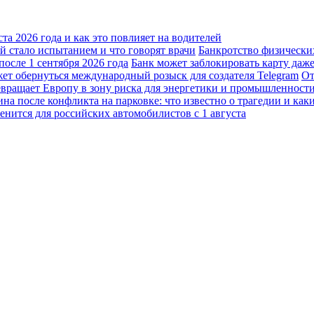
а 2026 года и как это повлияет на водителей
 стало испытанием и что говорят врачи
Банкротство физически
осле 1 сентября 2026 года
Банк может заблокировать карту даж
жет обернуться международный розыск для создателя Telegram
От
вращает Европу в зону риска для энергетики и промышленност
а после конфликта на парковке: что известно о трагедии и каки
енится для российских автомобилистов с 1 августа