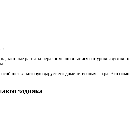
КО.
ка, которые развиты неравномерно и зависят от уровня духовност
ы.
пособность», которую дарует его доминирующая чакра. Это помож
наков зодиака