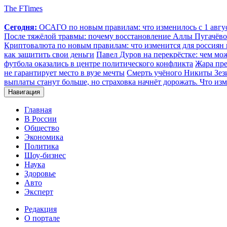
The FTimes
Сегодня:
ОСАГО по новым правилам: что изменилось с 1 август
После тяжёлой травмы: почему восстановление Аллы Пугачёвой
Криптовалюта по новым правилам: что изменится для россиян п
как защитить свои деньги
Павел Дуров на перекрёстке: чем мо
футбола оказались в центре политического конфликта
Жара пре
не гарантирует место в вузе мечты
Смерть учёного Никиты Зезин
выплаты станут больше, но страховка начнёт дорожать. Что изм
Навигация
Главная
В России
Общество
Экономика
Политика
Шоу-бизнес
Наука
Здоровье
Авто
Эксперт
Редакция
О портале