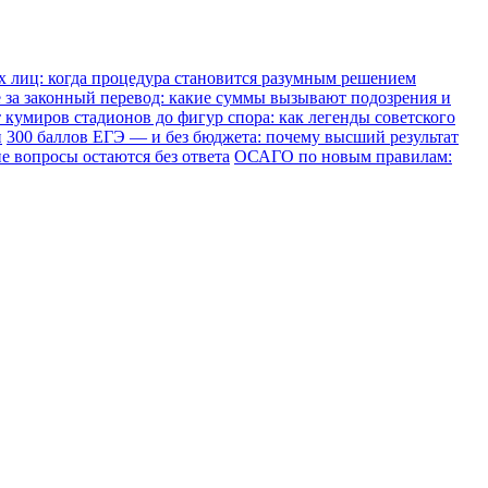
х лиц: когда процедура становится разумным решением
е за законный перевод: какие суммы вызывают подозрения и
 кумиров стадионов до фигур спора: как легенды советского
и
300 баллов ЕГЭ — и без бюджета: почему высший результат
е вопросы остаются без ответа
ОСАГО по новым правилам: