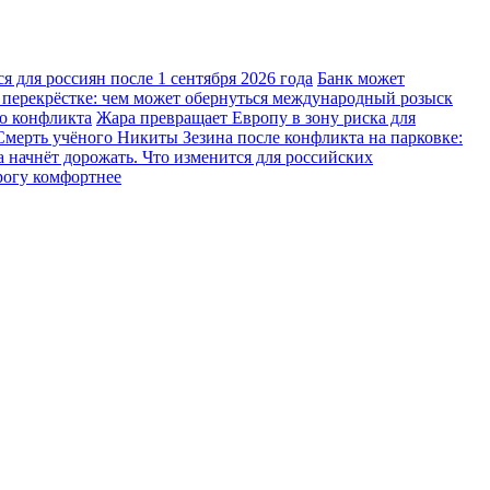
 для россиян после 1 сентября 2026 года
Банк может
 перекрёстке: чем может обернуться международный розыск
го конфликта
Жара превращает Европу в зону риска для
Смерть учёного Никиты Зезина после конфликта на парковке:
 начнёт дорожать. Что изменится для российских
рогу комфортнее