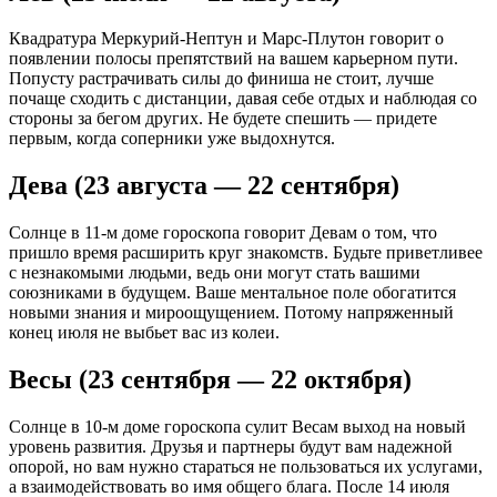
Квадратура Меркурий-Нептун и Марс-Плутон говорит о
появлении полосы препятствий на вашем карьерном пути.
Попусту растрачивать силы до финиша не стоит, лучше
почаще сходить с дистанции, давая себе отдых и наблюдая со
стороны за бегом других. Не будете спешить — придете
первым, когда соперники уже выдохнутся.
Дева (23 августа — 22 сентября)
Солнце в 11-м доме гороскопа говорит Девам о том, что
пришло время расширить круг знакомств. Будьте приветливее
с незнакомыми людьми, ведь они могут стать вашими
союзниками в будущем. Ваше ментальное поле обогатится
новыми знания и мироощущением. Потому напряженный
конец июля не выбьет вас из колеи.
Весы (23 сентября — 22 октября)
Солнце в 10-м доме гороскопа сулит Весам выход на новый
уровень развития. Друзья и партнеры будут вам надежной
опорой, но вам нужно стараться не пользоваться их услугами,
а взаимодействовать во имя общего блага. После 14 июля