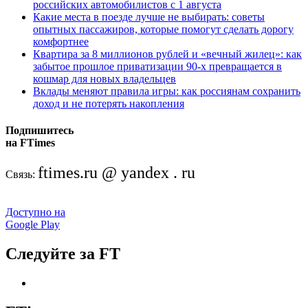
российских автомобилистов с 1 августа
Какие места в поезде лучше не выбирать: советы
опытных пассажиров, которые помогут сделать дорогу
комфортнее
Квартира за 8 миллионов рублей и «вечный жилец»: как
забытое прошлое приватизации 90-х превращается в
кошмар для новых владельцев
Вклады меняют правила игры: как россиянам сохранить
доход и не потерять накопления
Подпишитесь
на FTimes
ftimes.ru @ yandex . ru
Связь:
Доступно на
Google Play
Следуйте за FT