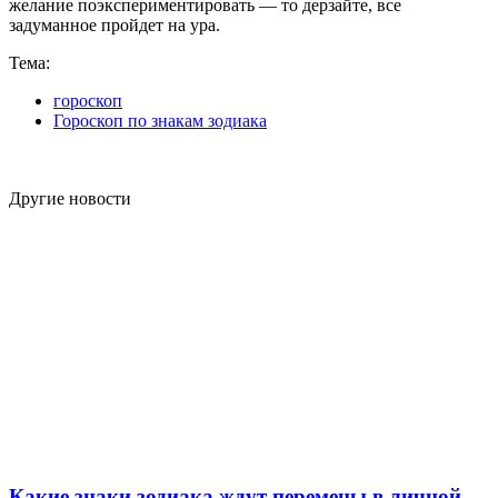
желание поэкспериментировать — то дерзайте, все
задуманное пройдет на ура.
Тема:
гороскоп
Гороскоп по знакам зодиака
Другие новости
Какие знаки зодиака ждут перемены в личной