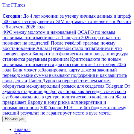
The FTimes
Сегодня:
До 4 лет колонии за утечку личных данных и штраф
500 тысяч за нарушения с SIM-картами: что меняется в России
с 6 августа 2026 года
ФРС между молотом и наковальней
ОСАГО по новым
правилам: что изменилось с 1 августа 2026 года и как это
повлияет на водителей
После тяжёлой травмы: почему
восстановление Аллы Пугачёвой стало испытанием и что
говорят врачи
Банкротство физических лиц: когда процедура
становится разумным решением
Криптовалюта по новым
правилам: что изменится для россиян после 1 сентября 2026
года
Банк может заблокировать карту даже за законный
перевод: какие суммы вызывают подозрения и как защитить
свои деньги
Павел Дуров на перекрёстке: чем может
обернуться международный розыск для создателя Telegram
От
кумиров стадионов до фигур спора: как легенды советского
футбола оказались в центре политического конфликта
Жара
превращает Европу в зону риска для энергетики и
промышленности
300 баллов ЕГЭ — и без бюджета: почему
высший результат не гарантирует место в вузе мечты
Навигация
Главная