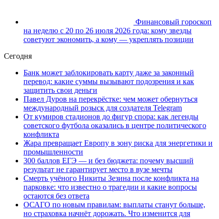
Финансовый гороскоп
на неделю с 20 по 26 июля 2026 года: кому звезды
советуют экономить, а кому — укреплять позиции
Сегодня
Банк может заблокировать карту даже за законный
перевод: какие суммы вызывают подозрения и как
защитить свои деньги
Павел Дуров на перекрёстке: чем может обернуться
международный розыск для создателя Telegram
От кумиров стадионов до фигур спора: как легенды
советского футбола оказались в центре политического
конфликта
Жара превращает Европу в зону риска для энергетики и
промышленности
300 баллов ЕГЭ — и без бюджета: почему высший
результат не гарантирует место в вузе мечты
Смерть учёного Никиты Зезина после конфликта на
парковке: что известно о трагедии и какие вопросы
остаются без ответа
ОСАГО по новым правилам: выплаты станут больше,
но страховка начнёт дорожать. Что изменится для