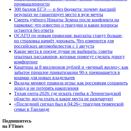
промышленности
300 баллов ЕГЭ — и без бюджета: почему высший
результат не гарантирует место в вузе мечты
Смерть учёного Никиты Зезина после конфликта на
парковке: что известно о трагедии и какие вопросы
остаются без ответа
ОСАГО по новым правилам: выплаты станут больше,
но страховка начнёт дорожать. Что изменится для
российских автомобилистов с 1 августа
Какие места в поезде лучше не выбирать: советы
опытных пассажиров, которые помогут сделать дорогу
комфортнее
Квартира за 8 миллионов рублей и «вечный жилец»: как
забытое прошлое приватизации 90-х превращается в
кошмар для новых владельцев
Вклады меняют правила игры: как россиянам сохранить
доход и не потерять накопления
Тихая охота-2026: где искать грибы в Ленинградской
области, когда ехать и какие места не разочаруют
«Последний сигнал был в 04:26»: трагедия тюменской
семьи в Таиланде
Подпишитесь
на FTimes