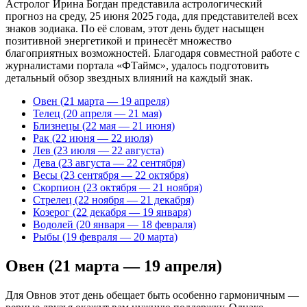
Астролог Ирина Богдан представила астрологический
прогноз на среду, 25 июня 2025 года, для представителей всех
знаков зодиака. По её словам, этот день будет насыщен
позитивной энергетикой и принесёт множество
благоприятных возможностей. Благодаря совместной работе с
журналистами портала «ФТаймс», удалось подготовить
детальный обзор звездных влияний на каждый знак.
Овен (21 марта — 19 апреля)
Телец (20 апреля — 21 мая)
Близнецы (22 мая — 21 июня)
Рак (22 июня — 22 июля)
Лев (23 июля — 22 августа)
Дева (23 августа — 22 сентября)
Весы (23 сентября — 22 октября)
Скорпион (23 октября — 21 ноября)
Стрелец (22 ноября — 21 декабря)
Козерог (22 декабря — 19 января)
Водолей (20 января — 18 февраля)
Рыбы (19 февраля — 20 марта)
Овен (21 марта — 19 апреля)
Для Овнов этот день обещает быть особенно гармоничным —