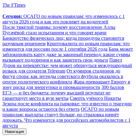
The FTimes
Сегодня:
ОСАГО по новым правилам: что изменилось с 1
августа 2026 года и как это повлияет на водителей
После тяжёлой травмы: почему восстановление Аллы
Пугачёвой стало испытанием и что говорят врачи
Банкротство физических лиц: когда процедура становится
разумным решением
Криптовалюта по новым правилам: что
изменится для россиян после 1 сентября 2026 года
Банк может
заблокировать карту даже за законный перевод: какие суммы
вызывают подозрения и как защитить свои деньги
Павел
Дуров на перекрёстке: чем может обернуться международный
розыск для создателя Telegram
От кумиров стадионов до
фигур спора: как легенды советского футбола оказались в
центре политического конфликта
Жара превращает Европу в
зону риска для энергетики и промышленности
300 баллов
ЕГЭ — и без бюджета: почему высший результат не
гарантирует место в вузе мечты
Смерть учёного Никиты
Зезина после конфликта на парковке: что известно о трагедии
и какие вопросы остаются без ответа
ОСАГО по новым
правилам: выплаты станут больше, но страховка начнёт
дорожать. Что изменится для российских автомобилистов с 1
августа
Навигация